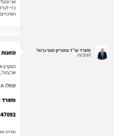
כדי לגדל
הסיכויים
משרד עו"ד ונוטריון מוטי גרטל
מזונות
הגיב/ה:
כעקרון א
אב/בעל, ע
שאלו את
משרד עו
547092
המידע המוצ