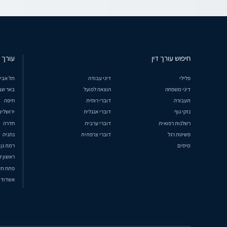
חיפוש עורך דין
עורך ד
פלילי
דיני עבודה
תל אבי
דיני משפחה
הוצאה לפועל
באר שב
תעבורה
דוברי רוסית
חיפה
נזקי גוף
דוברי אנגלית
ירושלים
רשלנות רפואית
דוברי ערבית
חדרה
פשיטת רגל
דוברי צרפתית
נתניה
מיסים
רמת גן
ראשון ל
פתח תק
אשדוד