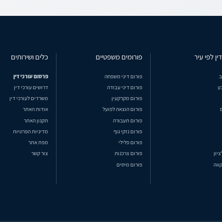
ין לפי עיר
פורומים משפטיים
כלים ושירותים
ב
פורום דיני משפחה
פרסום עורכי דין
ע
פורום דיני עבודה
דרושים עורכי דין
פורום מקרקעין
משרדים לעורכי דין
פורום הוצאה לפועל
אודות האתר
פורום תעבורה
תקנון האתר
פורום נזקי גוף
מדיניות הפרטיות
פורום פלילי
מפת אתר
ציון
פורום צרכנות
צור קשר
ווה
פורום מיסים