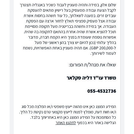
שלום אלון, במידה ותהיה מעוניין לעבוד כשכיר באנגליה תצטרך
לקבל הצעת עבודה ממעסיק בעל רישיון מתאים להעסקת
עובדים זרים. במענה לשאלתך, כל עוד תשהה בחסות אשרת
עבודה אצל מעסיק ספציפי תאלץ לחזור ארצה עם הפסקת
העבודה. אך במידה ותשהה בבריטניה מעל תקופה מסויימת
תוכל להוציא אשרת שהיה אחרת בהתאם לתקופה בה שהית.
אפשרות נוספת שעומדת בפניך היא הקמת חברה, מדובר
בהליך עלותי (נכון להיום יש צורך בהון ראשוני של מעל
ל-200,000 GBP). אם תהיה מעוניין באחת האפשרויות, נשמח
לעמוד לשירותך.
שאלו את מנהל/ת הפורום:
משרד עו"ד דליה סקלאר
055-4532736
המידע המוצג כאן אינו מהווה ייעוץ משפטי ו/או המלצה מכל סוג
ו/או חוות דעת, מומלץ לפנות לייעוץ מקצועי טרם נקיטת כל הליך.
כל הסתמכות על המידע המוצג כאן היא באחריותך בלבד.
הגלישה באתר היא בכפוף
לתקנון האתר