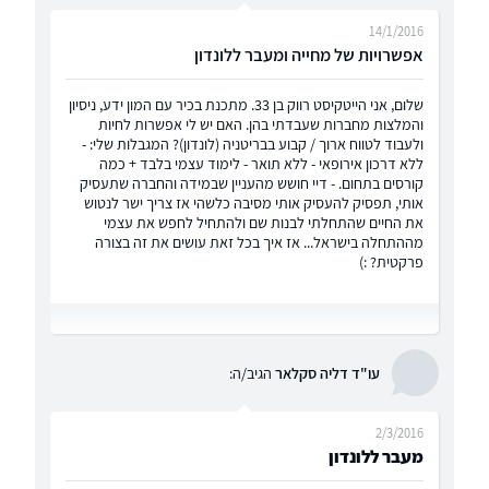
14/1/2016
אפשרויות של מחייה ומעבר ללונדון
שלום, אני הייטקיסט רווק בן 33. מתכנת בכיר עם המון ידע, ניסיון
והמלצות מחברות שעבדתי בהן. האם יש לי אפשרות לחיות
ולעבוד לטווח ארוך / קבוע בבריטניה (לונדון)? המגבלות שלי: -
ללא דרכון אירופאי - ללא תואר - לימוד עצמי בלבד + כמה
קורסים בתחום. - דיי חושש מהעניין שבמידה והחברה שתעסיק
אותי, תפסיק להעסיק אותי מסיבה כלשהי אז צריך ישר לנטוש
את החיים שהתחלתי לבנות שם ולהתחיל לחפש את עצמי
מההתחלה בישראל... אז איך בכל זאת עושים את זה בצורה
פרקטית? :)
עו"ד דליה סקלאר
הגיב/ה:
2/3/2016
מעבר ללונדון