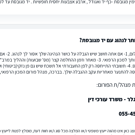
מין מגובסת -כף יד ואגודל , ארבע אצבעות יחסית חופשיות . יד מגובסת עד 
ר לנהוג עם יד מגובסת?
שמעון שלום
אם להפנותך למכון הרפואי. 3- מאחר וזמן ההחלמה קצר (מס' שבועות) ו
יוסר הגבס. 4- תשובתי התייחסה רק לפן התעבורתי אל תשכח שיש גם פן נזקי(ביט
ה להתנער מאחריות עקב ההגבלה שלך. בברכה, מנהל פורום המכון הרפואי, דו
 מנהל/ת הפורום:
גלר - משרד עורכי דין
055-4
ג כאן אינו מהווה ייעוץ משפטי ו/או המלצה מכל סוג ו/או חוות דעת, מומלץ לפנות לייעו