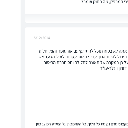
לפני המרפק, מה החוק אומר?
6/12/2014
, 1- אם אתה חושב שיש הגבלה על כושר הנהיגה שלך אסור לך לנהוג. 2- אם אתה לא בטוח תוכל להתייעץ עם אורטופד והוא יחליט
ההליך במרב"ד יכול להיות ארוך עדיף באופן עקרוני לא לנהג עד אשר
וחי) ועל כן במקרה של תאונה לחלילה וחס חברת הביטוח
רון ויגלר-עו"ד
ץ מקצועי טרם נקיטת כל הליך. כל הסתמכות על המידע המוצג כאן