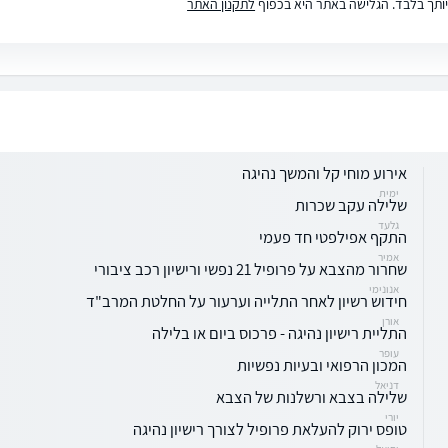
ותך בלבד. הגלישה באתר היא בכפוף
לתקנון האתר
אירוע מוחי קל והמשך נהיגה
ימית
שלילה עקב שכרות
גלעד
התקף אפילפטי חד פעמי
אמיר
שחרור מהצבא על פרופיל 21 נפשי ורישיון רכב ציבורי
אנונימי
חידוש רשיון לאחר התלייה וערעור על החלטת המרב"ד
אורן
התליית רישיון נהיגה - פרכוס ביום או בלילה
עופר
המכון הרפואי ובעיות נפשיות
דניאל
שלילה בצבא ורשלנות של הצבא
יורי
טופס ירוק להעלאת פרופיל לצורך רישיון נהיגה