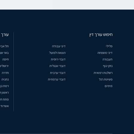
חיפוש עורך דין
עורך ד
פלילי
דיני עבודה
תל אבי
דיני משפחה
הוצאה לפועל
באר שב
תעבורה
דוברי רוסית
חיפה
נזקי גוף
דוברי אנגלית
ירושלים
רשלנות רפואית
דוברי ערבית
חדרה
פשיטת רגל
דוברי צרפתית
נתניה
מיסים
רמת גן
ראשון ל
פתח תק
אשדוד