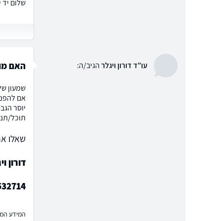
שלום יד י
האם מות
עו"ד דורון ויגלר
הגיב/ה:
תוכל/תנס
שאלו את
דורון וי
532714
המידע המוצ