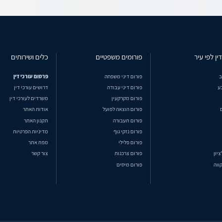
ין לפי עיר
פורומים משפטיים
כלים ושירותים
ב
פורום דיני משפחה
פרסום עורכי דין
ע
פורום דיני עבודה
דרושים עורכי דין
פורום מקרקעין
משרדים לעורכי דין
פורום הוצאה לפועל
אודות האתר
פורום תעבורה
תקנון האתר
פורום נזקי גוף
מדיניות הפרטיות
פורום פלילי
מפת אתר
ציון
פורום צרכנות
צור קשר
ווה
פורום מיסים