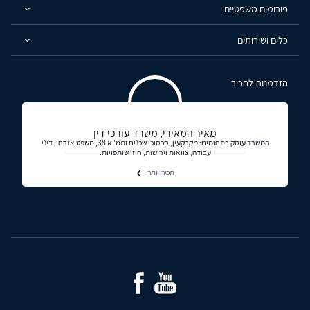
פורומים משפטיים
כלים ושירותים
הזדמנות להכיר
מאיר המאירי, משרד עורכי דין
המשרד עוסק בתחומים: מקרקעין, סכסוכי שכנים ותמ"א 38, משפט אזרחי, דיני
עבודה, צוואות וירושות, חוזי שותפויות.
תכירו יותר