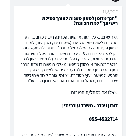
11/5/2017
"הנך מוזמן לטעון טענות לצורך פסילת
רישיונך" למה הכוונה?
אלה שלום, 1- כל רשות מרשויות המדינה חייבת מקום בו היא
מתכוונת ליטול רישיון של אדם(טייס, נהיגה, נשק ועוד) לזמנו
לטעון טענותיו. 2- ההמלצה של המרב"ד תתקבל ולמעשה זה
רק לצאת לידי חובה. 3- לא ציינת אילו דרגות ייפסלו והאם גם
הדרגות הנמוכות שהחזיק בעלך תפסלנה (לדוגמא רישיון לרכב
פרטי דרגה B)? 4- כמובן מניסיוני מאלפי הופעות בוועדת הערר
ניתן בהרבה מן המקרים למזער נזקים אך לשם כך אצטרך
שתגיעו לפגישת ייעוץ מסודרת. *מזמין אותך ליצור איתי קשר
ישיר.... בברכה, מנהל פורום המכון הרפואי, דורון ויגלר-עו"ד
שאלו את מנהל/ת הפורום:
דורון ויגלר - משרד עורכי דין
055-4532714
המידע המוצג כאן אינו מהווה ייעוץ משפטי ו/או המלצה מכל סוג