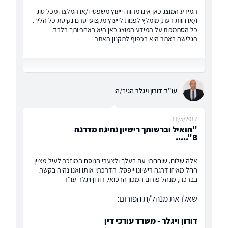
המידע המוצג כאן אינו מהווה ייעוץ משפטי ו/או המלצה מכל סוג
ו/או חוות דעת, מומלץ לפנות לייעוץ מקצועי טרם נקיטת כל הליך.
כל הסתמכות על המידע המוצג כאן היא באחריותך בלבד.
הגלישה באתר היא בכפוף
לתקנון האתר
עו"ד דורון ויגלר
הגיב/ה:
11/5/2017
"הואיל וברשותך רישיון נהיגה מדרגה
B".....
אלה שלום, שוחחתי עם בעלך ולצערי הנוסח המוזכר לעיל מציין
החל מאיזו דרגה רישיונו ייפסל. הדרכתי אותו ואנו נהיה בקשר.
בברכה, מנהל פורום המכון הרפואי, דורון ויגלר-עו"ד
שאלו את מנהל/ת הפורום:
דורון ויגלר - משרד עורכי דין