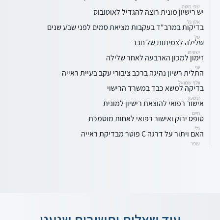
שפי משה
יש רישיון מונית רוצה להגדיל לאוטובוס
אלון גל
בדיקות במרב"ד בעקבות מציאת סמים לפני שבע שנים
טל
שלילה לצמיתות של חבר
ישעיהו
זימון למכון הארבעה לאחר שלילה
יוני
התלית רשיון נהיגה ברכב ציבורי עקב בעיית ראייה
וולף שמואל
בדיקה למשא כבד במשרד הרישוי
שמעון
אישור רפואי להוצאת רישיון למונית
חיים
טופס ירוק ואישור רפואי לאחות מוסמכת
גלי
האם ויתור על דרגה C פוטר מבדיקת ראייה
עופר
עוד שאלות ותשובות שנענו