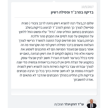
10/5/2017
בדיקה במרב״ד ופסילת רשיון
שלום רב,בעלי רצה להוציא רשיון נהיגה לרכב ציבורי ( מונית
ספיישל) לצורך כך הוזמן למרב״ד לביצוע בדיקות.בשלב
המבחנים במחשב החליט שזה ״גדול״ עליו ופשוט החל ללחוץ
על המקשים על מנת לסיים את המבחן מהר וללכת
הביתה,כעבור מס חודשים קיבל הזמנה למשרד הרישוי לצורך
העלאת טיעונים בדבר פסילת רשיון.לפי מה שקראתי פה זה
אומר בעצם שבמעמד הפגישה הם לא מתכננים לשמוע את
טיעוניו אלא מיד במקום לוקחים לו את רשיון הנהיגה ,האם יש
סיכוי בכלל בערעור לוועדת הערר? חשוב לציין שבעלי עוסק
במקצוע של הצלת חיים אין לו בעיה בריאותית ונפשית מדי שנה
לצורך עבודתו עובר בדיקות כשירות ורצה להוציא רשיון למונית
לעבודה נוספת אך לא חשב שיהיה כרוך בכל כך הרבה מבחנים
ובדיקות ולכן החליט במהלך המבחנים שהדבר לא מתאים לו
.אודה לתשובתך
עו"ד דורון ויגלר
הגיב/ה: