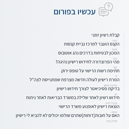
עכשיו בפורום
קבלת רשיון זמני
דודו
הקנס הועבר למרכז גביית קנסות
ליטל
המכון לבטיחות בדרכים נהג אוטובוס
עמי
מהי הפרוצדורה לחידוש רישיון נהיגה?
מור
חתימת רשות הרישוי על טופס ירוק
לי
המרת רישיון לעולה חדשה מצרפת שמתגייסת לצה"ל
אביבה ששון
בדיקת פסיכיאטר לצורך חידוש רישיון
רון
חידוש רשיון לאחר שלילה במשרד הבריאות לאחר ניתוח
ענבל דוייב
הוצאת רישיון לאופנוע משרד הרישוי
משה
האם על חובות[דוחות]שתרם שולמו יכולים לא להביא לי רישיון
אלירן פרץ