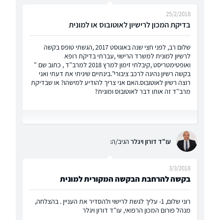
25/2/2018
בדיקת המכון לרישיון לאוטובוס או למונית
שלום רב, לפני חצי שנה באוגוסט 2017 ,הגשתי טופס בקשה
לרשיון למונית למשרד הרישוי ,עברתי בדיקת רופא
ואופטימטריסט ,קיבלתי זימון למרץ 2018 למרב"ד , כתוב שם "
בקשה רשיון נהיגה לרכב ציבורי".בינתיים שיניתי את דעתי ואני
רוצה רשיון לאוטובוס.האם אני צריך להודיע למישהו? או שבדיקת
מרב"ד זה אותו דבר לאוטובוס ומונית?
עו"ד דורון ויגלר
הגיב/ה:
3/3/2018
בקשה להרחבת הבקשה המקורית למונית
רוני שלום, 1- עליך לגשת לרישוי ולהסדיר את העניין . בהצלחה,
מנהל פורום המכון הרפואי, עו"ד דורון ויגלר