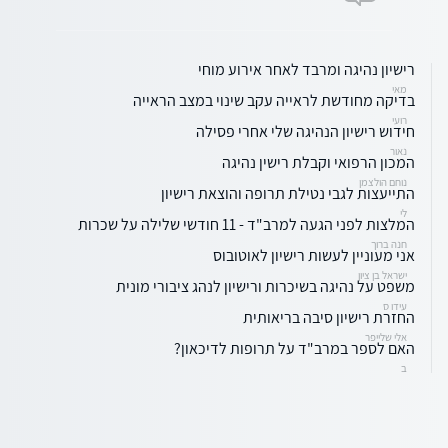
רישיון נהיגה ומרבד לאחר אירוע מוחי
מאי
בדיקה מחודשת לראייה עקב שינוי במצב הראייה
רועי
חידוש רישיון הנהיגה שלי אחרי פסילה
נאור
המכון הרפואי וקבלת רישין נהיגה
נוחם הולצמן
התייעצות לגבי נטילת תרופה והוצאת רישיון
לי
המלצות לפני הגעה למרב"ד - 11 חודשי שלילה על שכרות
חנה ברוך
אני מעוניין לעשות רישיון לאוטובוס
ישראל בן ציון
משפט על נהיגה בשיכרות ורישיון לנהג ציבורי מונית
עידו ס
החזרת רישיון סיבה בריאותית
אלי שלייפר
האם לספר במרב"ד על תרופות לדיכאון?
ב