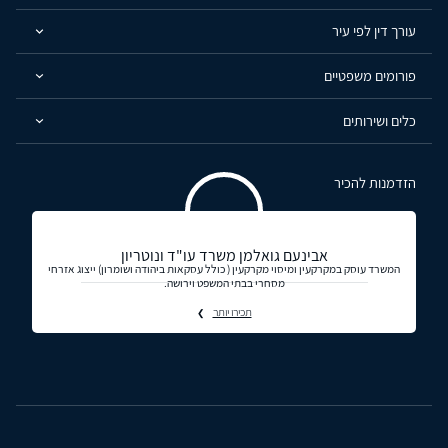
עורך דין לפי עיר
פורומים משפטיים
כלים ושירותים
הזדמנות להכיר
אבינעם גואלמן משרד עו"ד ונוטריון
המשרד עוסק במקרקעין ומיסוי מקרקעין ( כולל עסקאות ביהודה ושומרון) ייצוג אזרחי
מסחרי בבתי המשפט וירושה.
תכירו יותר