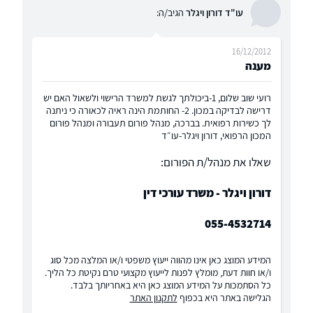
עו"ד דורון ויגלר
הגיב/ה:
16/12/2012
מענה
רועי שוב שלום, 1-ביכולתך לגשת למשרד הרישוי ולשאול האם יש
דרישה לבדיקה במכון. 2- החותמת הינה ראיה לכאורה כי ניתנה
לך כשירות רפואית. בברכה, מנהל פורום תעבורה ומנהל פורום
המכון הרפואי, דורון ויגלר-עו״ד
שאלו את מנהל/ת הפורום:
דורון ויגלר - משרד עורכי דין
055-4532714
המידע המוצג כאן אינו מהווה ייעוץ משפטי ו/או המלצה מכל סוג
ו/או חוות דעת, מומלץ לפנות לייעוץ מקצועי טרם נקיטת כל הליך.
כל הסתמכות על המידע המוצג כאן היא באחריותך בלבד.
הגלישה באתר היא בכפוף
לתקנון האתר