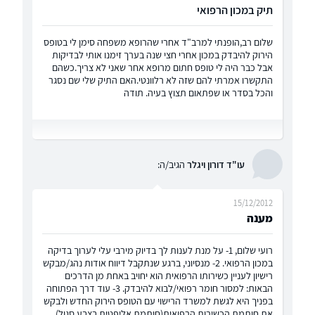
תיק במכון הרפואי
שלום רב,הופנתי למרב"ד אחרי שהרופא משפחה סימן לי בטופס
הירוק להיבדק במכון אחרי חצי שנה בערך זימנו אותי לבדיקות
אבל כבר היה לי טופס חתום מרופא אחר שאני לא צריך.כשהם
התקשרו אמרתי להם שזה לא רלוונטי.האם התיק שלי שם נסגר
והכל בסדר או שפתאום תצוץ בעיה. תודה
עו"ד דורון ויגלר
הגיב/ה:
15/12/2012
מענה
רועי שלום, 1- על מנת לענות לך בדיוק מירבי עלי לערוך בדיקה
במכון הרפואי. 2- מנסיוני, ברגע שנתקבל דיווח אודות נהג/מבקש
רישיון לעניין כשירותו הרפואית הוא יחויב באחת מן הדרכים
הבאות: למסור חומר רפואי/לבוא להיבדק. 3- עוד דרך הפתוחה
בפניך היא לגשת למשרד הרישוי עם הטופס הירוק החדש ולבקש
את חותמת הכשירות הרפואית(חותמת אליפטית בצבע סגול)