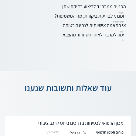
נ
הפנייה ממרב"ד לביצוע בדיקת שתן
אורי
זומנתי לבדיקת ביקורת, מה המשמעות?
יניב קובל
אי התאמה אישיותית לנהיגה בטוחה
עידן
זימון למרבד לאחר השחרור מהצבא
לי
עוד שאלות ותשובות שנענו
מכון הרפואי לבטיחות בדרכים ביחס לרכב ציבורי
פורום המכון הרפואי
16/12/2019
עו"ד דורון ויגלר