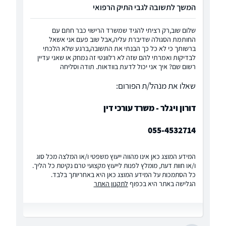
המשך לתשובה לגבי התיק הרפואי
שלום שוב,רק רציתי להגיד שמשרד הרישוי כבר חתם עם
החותמת הסגולה שדיברת עליה,אבל שוב פעם אני אשאל
ברשותך כי לא כל כך הבנתי את התשובה,ברגע שלא הלכתי
לבדיקות ואמרתי להם שזה לא רלוונטי זה נמחק או שאני עדיין
רשום שם? איך אני יכול לדעת בוודאות. תודה וסליחה
שאלו את מנהל/ת הפורום:
דורון ויגלר - משרד עורכי דין
055-4532714
המידע המוצג כאן אינו מהווה ייעוץ משפטי ו/או המלצה מכל סוג
ו/או חוות דעת, מומלץ לפנות לייעוץ מקצועי טרם נקיטת כל הליך.
כל הסתמכות על המידע המוצג כאן היא באחריותך בלבד.
הגלישה באתר היא בכפוף
לתקנון האתר