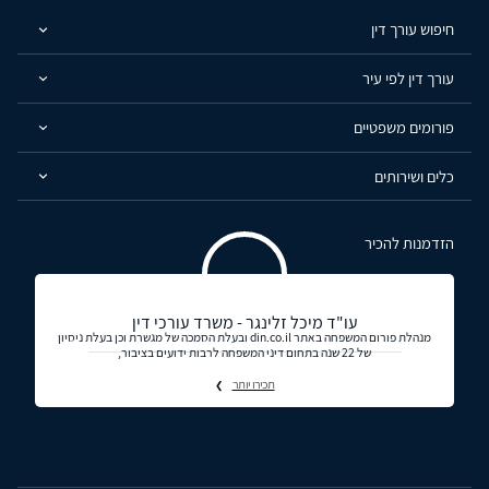
חיפוש עורך דין
עורך דין לפי עיר
פורומים משפטיים
כלים ושירותים
הזדמנות להכיר
עו"ד מיכל זלינגר - משרד עורכי דין
מנהלת פורום המשפחה באתר din.co.il ובעלת הסמכה של מגשרת וכן בעלת ניסיון
של 22 שנה בתחום דיני המשפחה לרבות ידועים בציבור,
תכירו יותר