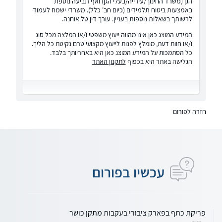
הגן (משרד החינוך/עירייה/בעלי הגן) ואף תביעה נוספת
באמצעות ביטוח תלמידים (כיום חב' כלל). משרדי ישמח לעמוד
לרשותך בשאלות נוספות בעניין. עורך דין טל אוחנה.
המידע המוצג כאן אינו מהווה ייעוץ משפטי ו/או המלצה מכל סוג
ו/או חוות דעת, מומלץ לפנות לייעוץ מקצועי טרם נקיטת כל הליך.
כל הסתמכות על המידע המוצג כאן היא באחריותך בלבד.
הגלישה באתר היא בכפוף
לתקנון האתר
חזרה לפורום
עכשיו בפורום
פריקת כתף בפארק ציבורי בעקבות מתקן כושר