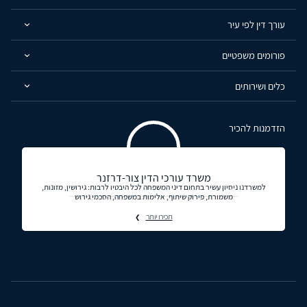
עורך דין לפי עיר
פורומים משפטיים
כלים ושירותים
הזדמנות להכיר
משרד עורכי הדין צור-דרזנר
למשרדנו ניסיון עשיר בתחום דיני המשפחה לכל היבטיו לרבות: גירושין, מזונות,
משמורת, פירוק שיתוף, אלימות במשפחה, הסכמי גירוש
תכירו יותר