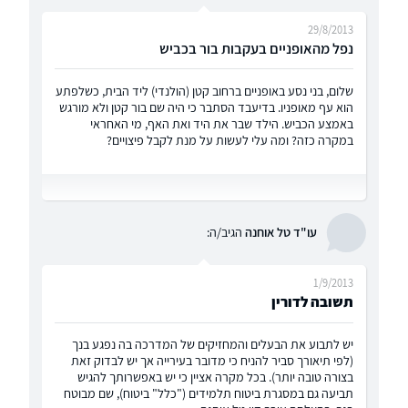
29/8/2013
נפל מהאופניים בעקבות בור בכביש
שלום, בני נסע באופניים ברחוב קטן (הולנדי) ליד הבית, כשלפתע
הוא עף מאופניו. בדיעבד הסתבר כי היה שם בור קטן ולא מורגש
באמצע הכביש. הילד שבר את היד ואת האף, מי האחראי
במקרה כזה? ומה עלי לעשות על מנת לקבל פיצויים?
עו"ד טל אוחנה
הגיב/ה:
1/9/2013
תשובה לדורין
יש לתבוע את הבעלים והמחזיקים של המדרכה בה נפגע בנך
(לפי תיאורך סביר להניח כי מדובר בעירייה אך יש לבדוק זאת
בצורה טובה יותר). בכל מקרה אציין כי יש באפשרותך להגיש
תביעה גם במסגרת ביטוח תלמידים ("כלל" ביטוח), שם מבוטח