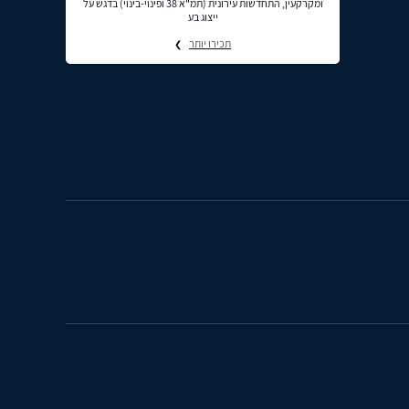
ומקרקעין, התחדשות עירונית (תמ"א 38 ופינוי-בינוי) בדגש על
ייצוג בע
תכירו יותר