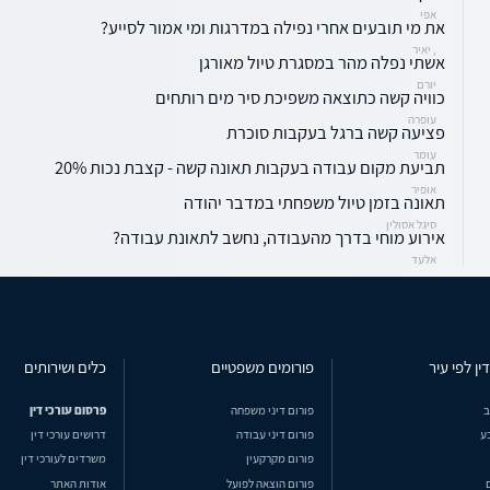
אפי
את מי תובעים אחרי נפילה במדרגות ומי אמור לסייע?
, יאיר
אשתי נפלה מהר במסגרת טיול מאורגן
יורם
כוויה קשה כתוצאה משפיכת סיר מים רותחים
עופרה
פציעה קשה ברגל בעקבות סוכרת
עומר
תביעת מקום עבודה בעקבות תאונה קשה - קצבת נכות 20%
אופיר
תאונה בזמן טיול משפחתי במדבר יהודה
סיגל אסולין
אירוע מוחי בדרך מהעבודה, נחשב לתאונת עבודה?
אלעד
ין לפי עיר
פורומים משפטיים
כלים ושירותים
ב
פורום דיני משפחה
פרסום עורכי דין
ע
פורום דיני עבודה
דרושים עורכי דין
פורום מקרקעין
משרדים לעורכי דין
פורום הוצאה לפועל
אודות האתר