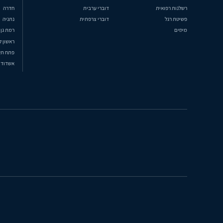
רשלנות רפואית
דוברי ערבית
חדרה
פשיטת רגל
דוברי צרפתית
נתניה
מיסים
רמת גן
ראשון ל
פתח תק
אשדוד