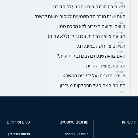
אליאור
רישום בת חורגת בירושה כבעלת הדירה
עלמה
האם ישנה חובה חד משמעית למסור צוואה לרשם?
בני
צוואה וידועה בציבור ללא הסכם ממון
איריס
תביעת צוואה הדדית בכתב יד (ללא עדים)
אחד
תשלום צו ירושה באינטרנט
דביר
האם צוואה שנכתבה בכתב יד חוקית?
שרון
תקיפות צוואה הדדית
סנדרה
צו ירושה שניתן על ידי בית המשפט
גלית
חתימת תצהיר על הסתלקות מעזבון
שי
ין לפי עיר
פורומים משפטיים
כלים ושירותים
ב
פורום דיני משפחה
פרסום עורכי דין