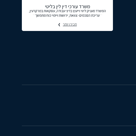
משרד עורכי דין לין בליטי
המשרד מעניק ליווי וייעוץ בדיני עבודה, עסקאות במרקרעין,
עריכת הסכמים- צוואת, ירושות וייפוי כוח מתמשך
תכירו יותר