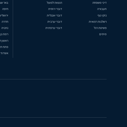
דיני משפחה
הוצאה לפועל
באר שב
תעבורה
דוברי רוסית
חיפה
נזקי גוף
דוברי אנגלית
ירושלים
רשלנות רפואית
דוברי ערבית
חדרה
פשיטת רגל
דוברי צרפתית
נתניה
מיסים
רמת גן
ראשון ל
פתח תק
אשדוד