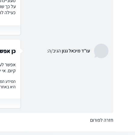
מעוניינת
על כך שה
כעילה לה
כן אפש
עו"ד מיכאל גנון
הגיב/ה:
אפשר לער
קיום. אי 
המידע המוצ
היא באחרי
חזרה לפורום