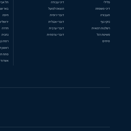
פלילי
דיני עבודה
תל אבי
דיני משפחה
הוצאה לפועל
באר שב
תעבורה
דוברי רוסית
חיפה
נזקי גוף
דוברי אנגלית
ירושלים
רשלנות רפואית
דוברי ערבית
חדרה
פשיטת רגל
דוברי צרפתית
נתניה
מיסים
רמת גן
ראשון ל
פתח תק
אשדוד