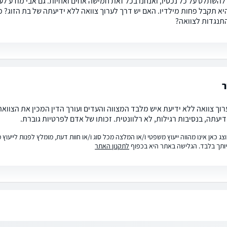
 להשתלט על כל נכסיו, ואנחנו בכל זאת חמישה אחים ואחיות. גם אבי מודע לע
יא תקבל פחות מילדיו. האם יש דרך לערוך צוואה ללא ידיעתה של בת הזוג? 
תנגדות לצוואה?
ר
וך צוואה ללא ידיעת איש מלבד המצווה והעדים ועורך הדין המכין את הצוואה.
ידיעתה, בנסיבות רגילות, לא רלוונטית. זכותו של אדם לפרטיות גוברת.
ג כאן אינו מהווה ייעוץ משפטי ו/או המלצה מכל סוג ו/או חוות דעת, מומלץ לפנות לייעו
ותך בלבד. הגלישה באתר היא בכפוף
לתקנון האתר