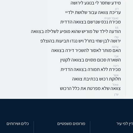
מידע שחסר לי בנוגע לירושה
רון
עריכת צוואה עבור שלושת ילדיי
זאובר סוניה
מכירת נכס שנרשם בצוואה הדדית
tit
הודעה לילד של מוריש שהוא מופיע לשלילה בצוואה
טלי
ירושה לבן שחי בחו'ל ויש נגדו תביעות בהוצלפ
עדנה
האם מותר לאסור להשכיר דירה בצוואה
אבי
השארת סכום מסוים בצוואה לקטין
רינה
מכירת ללא תמורה בצוואה הדדית
אשר
חלוקת רכוש בכתיבת צוואה
מיכל
צוואה שלא מפרטת את כלל הרכוש
ערן
ין לפי עיר
פורומים משפטיים
כלים ושירותים