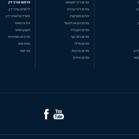
ב
פורום דיני משפחה
פרסום עורכי דין
ע
פורום דיני עבודה
דרושים עורכי דין
פורום מקרקעין
משרדים לעורכי דין
פורום הוצאה לפועל
אודות האתר
פורום תעבורה
תקנון האתר
פורום נזקי גוף
מדיניות הפרטיות
פורום פלילי
מפת אתר
ציון
פורום צרכנות
צור קשר
ווה
פורום מיסים