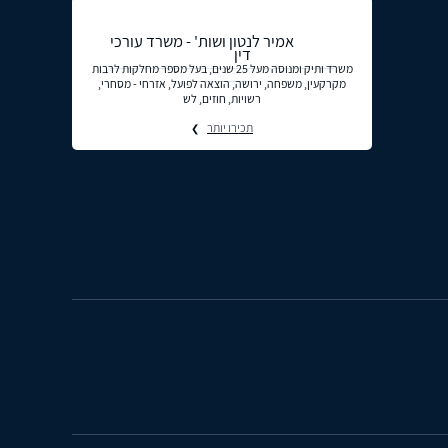
אמיר לנטון ושות' - משרד עורכי
דין
משרד ותיק ומנוסה מעל 25 שנים, בעל מספר מחלקות לרבות
מקרקעין, משפחה, ירושה, הוצאה לפועל, אזרחי - מסחרי,
רשויות, חוזים, לש
תכירו יותר