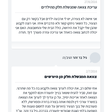
27/6/2016
עריכת צוואה שמנשלת חלק מהילדים
אני אישה לא צעירה, יש לי ארבעה ילדים אבל בקשר רק עם
הצעיר, כל השאר ניתקו קשר ולא מדברים איתי. אני רוצה לקבוע
שהבן שלי יקבל את הירושה, כולל הבית שלי והחשבונות. האם אני
יכולה לכתוב צוואה כזאת? אני צריכה עזרה מעורך דין? .תודה
גיל בר זהר
הגיב/ה:
2/7/2016
צוואה המנשלת חלק מן היורשים
אתי שלום רב, את יכולה לערוך צוואה ולקבוע בה כל מה שתרצי.
עם זאת, סביר להניח ששאר בנייך יתעוררו וינסו לתקוף את
הצוואה לאחר אריכות ימייך, על כן עדיף לך לערוך את הצוואה
במשרד עורכי דין ולנסח אותה בצורה ברורה ומפורשת, ללא
מעורבות של בנך הצעיר (היורש) על מנת לחסום טענות של
השפעה בלתי הוגנת שבוודאי יתעוררו. בברכה, גיל בר-זהר, עו"ד