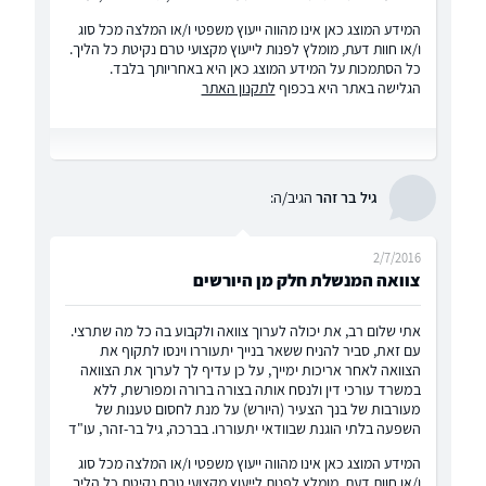
המידע המוצג כאן אינו מהווה ייעוץ משפטי ו/או המלצה מכל סוג
ו/או חוות דעת, מומלץ לפנות לייעוץ מקצועי טרם נקיטת כל הליך.
כל הסתמכות על המידע המוצג כאן היא באחריותך בלבד.
הגלישה באתר היא בכפוף
לתקנון האתר
גיל בר זהר
הגיב/ה:
2/7/2016
צוואה המנשלת חלק מן היורשים
אתי שלום רב, את יכולה לערוך צוואה ולקבוע בה כל מה שתרצי.
עם זאת, סביר להניח ששאר בנייך יתעוררו וינסו לתקוף את
הצוואה לאחר אריכות ימייך, על כן עדיף לך לערוך את הצוואה
במשרד עורכי דין ולנסח אותה בצורה ברורה ומפורשת, ללא
מעורבות של בנך הצעיר (היורש) על מנת לחסום טענות של
השפעה בלתי הוגנת שבוודאי יתעוררו. בברכה, גיל בר-זהר, עו"ד
המידע המוצג כאן אינו מהווה ייעוץ משפטי ו/או המלצה מכל סוג
ו/או חוות דעת, מומלץ לפנות לייעוץ מקצועי טרם נקיטת כל הליך.