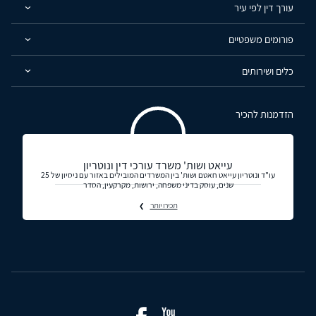
עורך דין לפי עיר
פורומים משפטיים
כלים ושירותים
הזדמנות להכיר
עייאט ושות' משרד עורכי דין ונוטריון
עו"ד ונוטריון עייאט חאטם ושות' בין המשרדים המובילים באזור עם ניסיון של 25
שנים, עוסק בדיני משפחה, ירושות, מקרקעין, הסדר
תכירו יותר