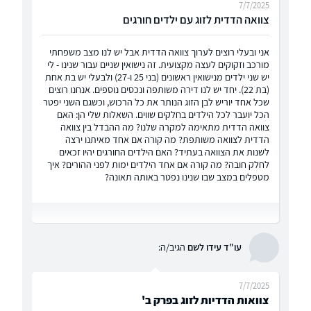
7/7/2025
צוואה הדדית לזוג עם ילדים חורגים
אני ובעלי רוצים לערוך צוואה הדדית אבל יש לנו מצב משפחתי
מורכב וזקוקים לעצה מקצועית. זה נישואין שניים עבור שנינו - לי
יש שני ילדים מנישואין ראשונים (בני 25 ו-27) ולבעלי יש בת אחת
(בת 22). יחד יש לנו דירה משותפה ונכסים נוספים. אנחנו רוצים
שכל אחד יוריש לבן הזוג הנותר את כל הרכוש, וכשגם השני יפטר
הכל יועבר לכל הילדים בחלקים שווים. השאלות שלי הן: האם
צוואה הדדית מתאימה למקרה שלנו? מה ההבדל בין צוואה
הדדית לצוואה משותפת? מה קורה אם אחד מאיתנו ירצה
לשנות את הצוואה בעתיד? האם הילדים החורגים יהיו זכאים
לחלק חובה? מה קורה אם אחד הילדים ימות לפני ההורים? איך
מטפלים במצב שבו שנינו נפטר באותה תאונה?
עו"ד עידו לשם
הגיב/ה:
7/7/2025
צוואות הדדיות לזוג בפרק ב'