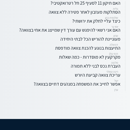
האם תיקון 11 לסעיף 25 חל רטרואקטיבי?
גלית
הסתלקות מעזבון לאחר פטירה ללא צוואה
שלומית כהן
כיצד עליי לחלק את ירושתי?
יוסי נר
האם אני רשאי להיפגש עם עורך דין שמייצג את אחי בצוואה?
שרון
מעוניינת להוריש הכל לבתי היחידה
דניאלה
התיעצות בנוגע להכנת צוואה מודפסת
תמי גולן
מקרקעין לא מוסדרות - כמה שאלות
סלמה
העברת נכס לבני ללא תמורה
רינה טסלר
עריכת צוואה קביעת היורש
יעל
אפשר לחייב את המשפחה במנהגים דתיים בצוואה?
ערן