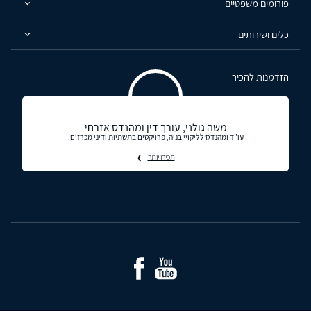
פורומים משפטיים
כלים ושירותים
הזדמנות להכיר
משה גולני, עורך דין ומהנדס אזרחי
עו"ד ומהנדס לליקויי בניה, פרויקטים בתשתיות ודיני מכרזים.
תכירו יותר