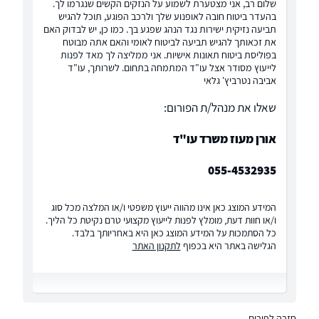
שלום רב, אני מצטערת לשמוע על הנזקים הקשים שנגרמו לך.
בהעדר ביטוח חובה לאופנוע שלך ולרכב הפוגע, תוכל להגיש
תביעה נזיקית ישירות נגד הנהג שפגע בך. כמו כן, יש לבדוק האם
את זכאותך להגיש תביעה לביטוח לאומי והאם אתה מבוטח
בפוליסת ביטוח תאונות אישיות. אני ממליצה לך מאד לפנות
לייעוץ מסודר אצל עו"ד המתמחה בתחום. לשרותך, עו"ד
אביבה נטרביץ' גלאי
שאלו את מנהל/ת הפורום:
אורן מעוז משרד עו"ד
055-4532935
המידע המוצג כאן אינו מהווה ייעוץ משפטי ו/או המלצה מכל סוג
ו/או חוות דעת, מומלץ לפנות לייעוץ מקצועי טרם נקיטת כל הליך.
כל הסתמכות על המידע המוצג כאן היא באחריותך בלבד.
הגלישה באתר היא בכפוף
לתקנון האתר
חזרה לפורום