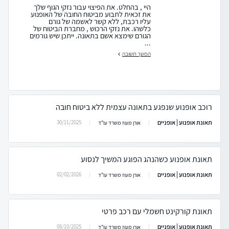
היי , בהחלט. את הפיצוי עבור נזקי הגוף שלך
את זכאית לתבוע מביטוח החובה של האופנוע
עליו רכבת, ללא קשר לאשמה של גורם
כלשהו. את נזקי הרכוש , מחברת הביטוח של
הגורם שימצא אשם בתאונה. ייתכן שיש גורמים
...
המשך תשובה
רוכב אופנוע שנפגע בתאונה עצמית ללא ביטוח חובה
תאונת אופנוע | אופניים
30/11/2025
אורן מעוז משרד עו"ד
תאונת אופנוע כשהנהג הפוגע המשיך לנסוע
תאונת אופנוע | אופניים
02/02/2026
אורן מעוז משרד עו"ד
תאונת קורקינט חשמלי עם רכב פרטי
תאונת אופנוע | אופניים
08/10/2025
אורן מעוז משרד עו"ד