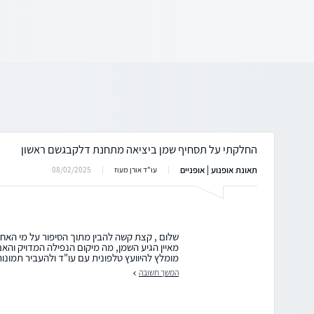
החלקתי על תסחיף שמן ביציאה מתחנת דלקבגשם ראשון
תאונת אופנוע | אופניים
08/02/2025
עו"ד אורן מעוז
שלום , קצת קשה להבין מתוך הסיפור על מי האחרי
מאיין הגיע השמן, מה מיקום הנפילה המדויק והאם
מומלץ להיוועץ טלפונית עם עו"ד ולהעביר תמונות
המשך תשובה