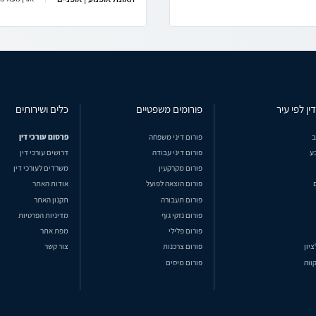
ין לפי עיר
פורומים משפטיים
כלים ושירותים
ב
פורום דיני משפחה
פרסום עורכי דין
ע
פורום דיני עבודה
דרושים עורכי דין
פורום מקרקעין
משרדים לעורכי דין
פורום הוצאה לפועל
אודות האתר
פורום תעבורה
תקנון האתר
פורום נזקי גוף
מדיניות הפרטיות
פורום פלילי
מפת אתר
ציון
פורום צרכנות
צור קשר
ווה
פורום מיסים