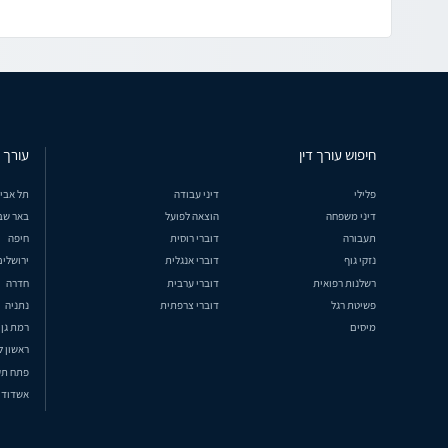
חיפוש עורך דין
עורך ד
פלילי
דיני עבודה
תל אבי
דיני משפחה
הוצאה לפועל
באר שב
תעבורה
דוברי רוסית
חיפה
נזקי גוף
דוברי אנגלית
ירושלים
רשלנות רפואית
דוברי ערבית
חדרה
פשיטת רגל
דוברי צרפתית
נתניה
מיסים
רמת גן
ראשון ל
פתח תק
אשדוד