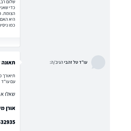
שלום רב, 
כדי שאני
הצומת. הר
היא האם 
כמו ניסי
תאונה ע
עו"ד טל זהבי
הגיב/ה:
תיאורך מ
עם עו"ד 
שאלו את
אורן מ
532935