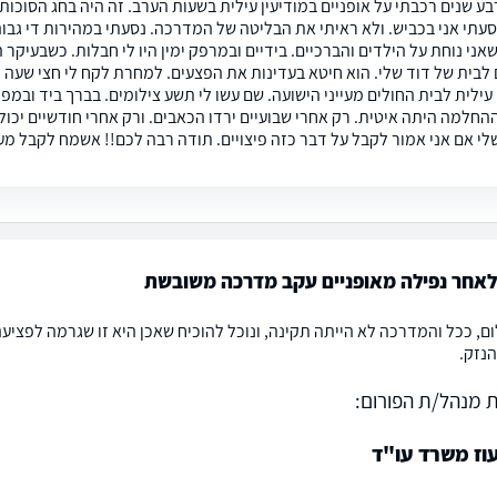
בע שנים רכבתי על אופניים במודיעין עילית בשעות הערב. זה היה בחג הסוכ
סעתי אני בכביש. ולא ראיתי את הבליטה של המדרכה. נסעתי במהירות די גבו
ני נוחת על הילדים והברכיים. בידיים ובמרפק ימין היו לי חבלות. כשבעיקר 
לבית של דוד שלי. הוא חיטא בעדינות את הפצעים. למחרת לקח לי חצי שעה 
עילית לבית החולים מעייני הישועה. שם עשו לי תשע צילומים. בברך ביד ובמפ
 ההחלמה היתה איטית. רק אחרי שבועיים ירדו הכאבים. ורק אחרי חודשיים יכו
י אם אני אמור לקבל על דבר כזה פיצויים. תודה רבה לכם!! אשמח לקבל מע
לאחר נפילה מאופניים עקב מדרכה משובשת
ם, ככל והמדרכה לא הייתה תקינה, ונוכל להוכיח שאכן היא זו שגרמה לפציעה, 
נזק.
 מנהל/ת הפורום:
עוז משרד עו"ד