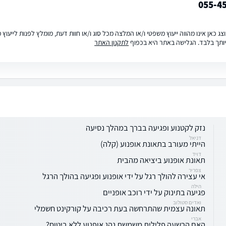
055-4
ג כאן אינו מהווה ייעוץ משפטי ו/או המלצה מכל סוג ו/או חוות דעת, מומלץ לפנות לייעו
ותך בלבד. הגלישה באתר היא בכפוף
לתקנון האתר
נזק לקטנוע ופגיעה בברך במהלך נסיעה
דניאל
הייתי מעורב בתאונת אופנוע (קלה)
דויד
תאונת אופנוע ביציאה מהבית
צפריר
אי עצירה להולך רגל על ידי אופנוע ופגיעה בהולך הרגל
הילה
פגיעה בתינוק על ידי רוכב אופניים
ואדים סטולוב
תאונה עצמית שהתרחשה בעת רכיבה על קורקינט חשמלי
אברי
האם הרשעה פלילית משמשת נהג אופנוע ללא ביטוח?