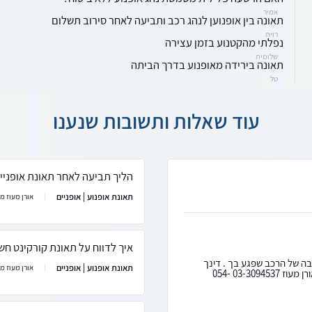
אמיר
תאונה בין אופנוען לנהג רכב ותביעה לאחר סירוב תשלום
רוית
נפלתי מהקטנוע בזמן עצירה
שלומית
תאונה בירידה מאופנוע בדרך הביתה
טל
עוד שאלות ותשובות שנענו
הליך תביעה לאחר תאונת אופניי
תאונת אופנוע | אופניים
אורן מעוז מ
איך לדווח על תאונת קורקינט חש
ובה של הרכב שפגע בך . דינך
תאונת אופנוע | אופניים
אורן מעוז מ
כדין הולכת רגל / רוכבת אופניים. בברכה, עו"ד אורן מעוז 03-3094537 054-