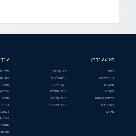
חיפוש עורך דין
עורך ד
פלילי
דיני עבודה
תל אבי
דיני משפחה
הוצאה לפועל
באר שב
תעבורה
דוברי רוסית
חיפה
נזקי גוף
דוברי אנגלית
ירושלים
רשלנות רפואית
דוברי ערבית
חדרה
פשיטת רגל
דוברי צרפתית
נתניה
מיסים
רמת גן
ראשון ל
פתח תק
אשדוד