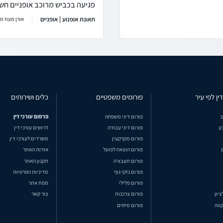
פגיעה בכביש מרוכב אופניים חש
תאונת אופנוע | אופניים
אורן מעוז מ
ין לפי עיר
פורומים משפטיים
כלים ושירותים
ב
פורום דיני משפחה
פרסום עורכי דין
ע
פורום דיני עבודה
דרושים עורכי דין
פורום מקרקעין
משרדים לעורכי דין
פורום הוצאה לפועל
אודות האתר
פורום תעבורה
תקנון האתר
פורום נזקי גוף
מדיניות הפרטיות
פורום פלילי
מפת אתר
ציון
פורום צרכנות
צור קשר
ווה
פורום מיסים