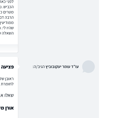
לפני כאר
הכביש. נ
מטרים כשא
הרבה דם 
ממודיעין 
שהיו לי.
השאלה של
פציעה 
עו"ד עומר יעקובוביץ
הגיב/ה:
ראובן שלו
לחומרת ה
שאלו את
אורן מ