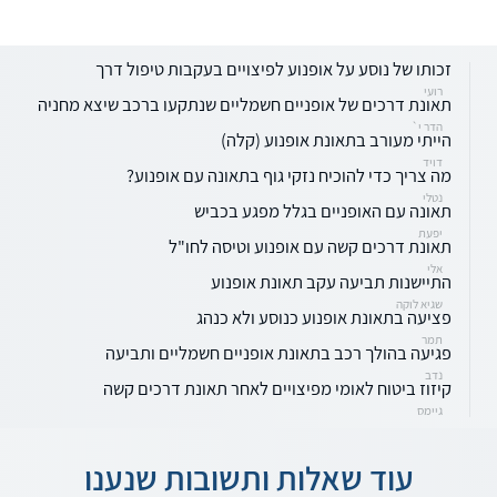
זכותו של נוסע על אופנוע לפיצויים בעקבות טיפול דרך
רועי
תאונת דרכים של אופניים חשמליים שנתקעו ברכב שיצא מחניה
הדר י`
הייתי מעורב בתאונת אופנוע (קלה)
דויד
מה צריך כדי להוכיח נזקי גוף בתאונה עם אופנוע?
נטלי
תאונה עם האופניים בגלל מפגע בכביש
יפעת
תאונת דרכים קשה עם אופנוע וטיסה לחו"ל
אלי
התיישנות תביעה עקב תאונת אופנוע
שגיא לוקה
פציעה בתאונת אופנוע כנוסע ולא כנהג
תמר
פגיעה בהולך רכב בתאונת אופניים חשמליים ותביעה
נדב
קיזוז ביטוח לאומי מפיצויים לאחר תאונת דרכים קשה
גיימס
עוד שאלות ותשובות שנענו