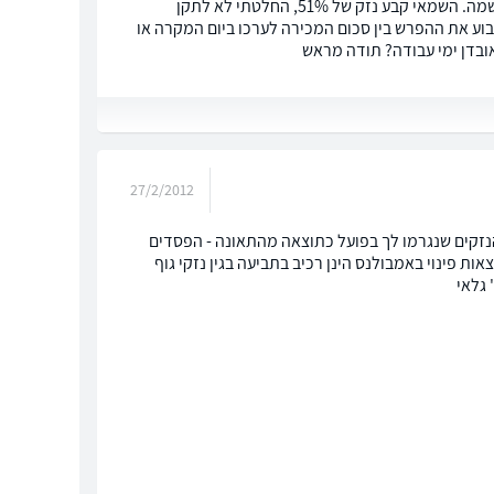
שלום, לפני כשנתיים פגעה בי משאית שחצתה ברמזור אדום. בפסק-דין הנהג הודה באשמה. השמאי קבע נזק של 51%, החלטתי לא לתקן
כו ביום המקרה. האם ניתן לתבוע את ההפרש בין סכום המכירה לערכו ביום המקרה או
ובדן ימי עבודה? תודה מראש
27/2/2012
הנזקים שנגרמו לך בפועל כתוצאה מהתאונה - הפסדים
ות פינוי באמבולנס הינן רכיב בתביעה בגין נזקי גוף
 גלאי