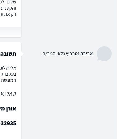
רק את ער
תשובה 
אביבה נטרביץ גלאי
הגיב/ה:
אלי שלום
בעקבות המ
המוגשת נ
שאלו את
אורן מ
532935