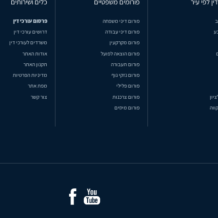
ין לפי עיר
פורומים משפטיים
כלים ושירותים
ב
פורום דיני משפחה
פרסום עורכי דין
ע
פורום דיני עבודה
דרושים עורכי דין
פורום מקרקעין
משרדים לעורכי דין
פורום הוצאה לפועל
אודות האתר
פורום תעבורה
תקנון האתר
פורום נזקי גוף
מדיניות הפרטיות
פורום פלילי
מפת אתר
ציון
פורום צרכנות
צור קשר
ווה
פורום מיסים