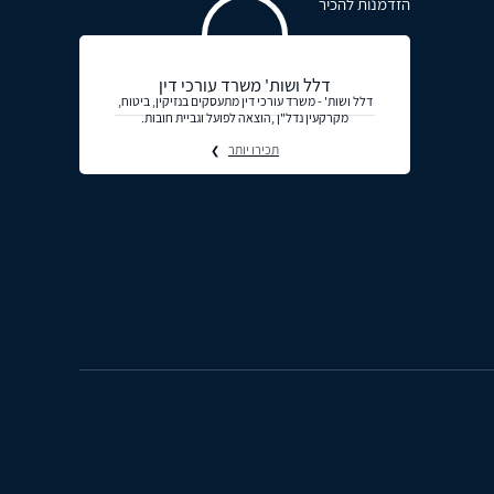
הזדמנות להכיר
דלל ושות' משרד עורכי דין
דלל ושות' - משרד עורכי דין מתעסקים בנזיקין, ביטוח,
מקרקעין נדל"ן ,הוצאה לפועל וגביית חובות.
תכירו יותר