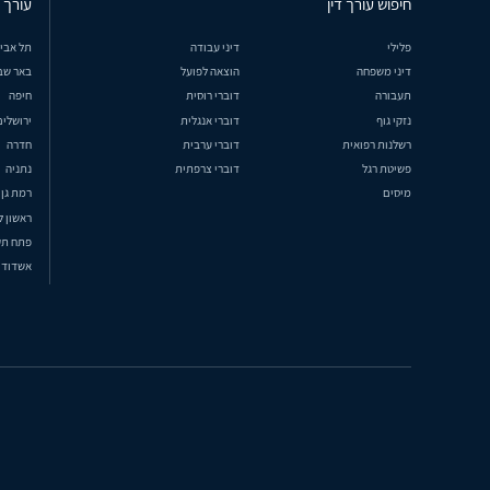
חיפוש עורך דין
עורך ד
פלילי
דיני עבודה
תל אבי
דיני משפחה
הוצאה לפועל
באר שב
תעבורה
דוברי רוסית
חיפה
נזקי גוף
דוברי אנגלית
ירושלים
רשלנות רפואית
דוברי ערבית
חדרה
פשיטת רגל
דוברי צרפתית
נתניה
מיסים
רמת גן
ראשון ל
פתח תק
אשדוד