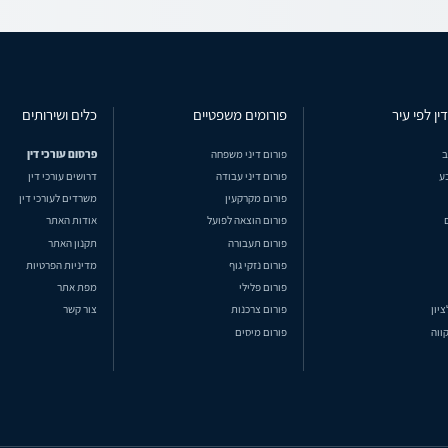
ין לפי עיר
פורומים משפטיים
כלים ושירותים
ב
פורום דיני משפחה
פרסום עורכי דין
ע
פורום דיני עבודה
דרושים עורכי דין
פורום מקרקעין
משרדים לעורכי דין
פורום הוצאה לפועל
אודות האתר
פורום תעבורה
תקנון האתר
פורום נזקי גוף
מדיניות הפרטיות
פורום פלילי
מפת אתר
ציון
פורום צרכנות
צור קשר
ווה
פורום מיסים