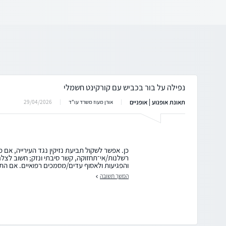
נפילה על בור בכביש עם קורקינט חשמלי
תאונת אופנוע | אופניים
29/04/2026
אורן מעוז משרד עו"ד
כן. אפשר לשקול תביעת נזיקין נגד העירייה, אם 
רשלנות/אי־תחזוקה, קשר סיבתי ונזק; חשוב לצל
והפגיעות ולאסוף עדים/מסמכים רפואיים. אם הת
המשך תשובה