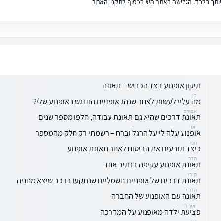
ותך בלבד. הגלישה באתר היא בכפוף
לתקנון האתר
תיקון אופנוע בצד הכביש – תאונה
בן
מה עליי לעשות לאחר שנהג אופניים התנגש באופנוע שלי?
אבירם
תאונת דרכים שהיא גם תאונת עבודה, חלפו מספר שנים
יוסי
אופנוע עלה לי על הרגל וברח – רשמתי רק חלק מהמספר
חני
כיצד תובעים את הביטוח לאחר תאונת אופנוע
הדר
תאונת אופנוע עקיפה בנתיב אחד
קובי
תאונת דרכים של אופניים חשמליים שנתקעו ברכב שיצא מחניה
הדר י`
תאונה עם האופנוע של החברה
יאיר לוי
פציעת ילדה מאופנוע על המדרכה