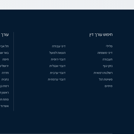
חיפוש עורך דין
עורך ד
פלילי
דיני עבודה
תל אבי
דיני משפחה
הוצאה לפועל
באר שב
תעבורה
דוברי רוסית
חיפה
נזקי גוף
דוברי אנגלית
ירושלים
רשלנות רפואית
דוברי ערבית
חדרה
פשיטת רגל
דוברי צרפתית
נתניה
מיסים
רמת גן
ראשון ל
פתח תק
אשדוד