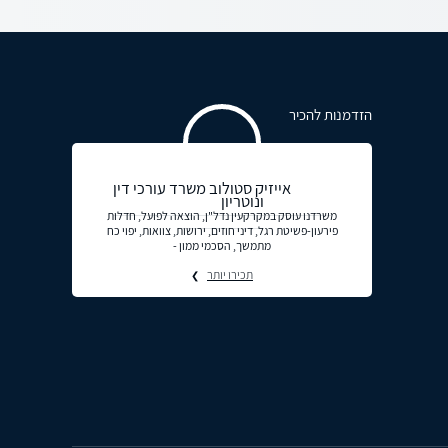
הזדמנות להכיר
אייזיק סטולוב משרד עורכי דין
ונוטריון
משרדנו עוסק במקרקעין נדל"ן, הוצאה לפועל, חדלות
פירעון-פשיטת רגל, דיני חוזים, ירושות, צוואות, יפוי כח
מתמשך, הסכמי ממון -
תכירו יותר