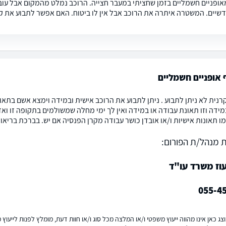
אופניים חשמליים בזמן שחציתי במעבר חצייה. הרוכב נמלט מהמקום אבל עוברי
שיים. המשטרה איתרה את הרוכב אבל אין לו ביטוח. האם אפשר לתבוע את קר
ף אופניים חשמליים
קרנית לא ניתן לתבוע . ניתן לתבוע את הרוכב אישית ובמידה וימצא אשם בתאונה
מידה וזו תאונת עבודה או במידה ואין לך ימי מחלה שמשולמים בתקופה זו ואז
ו תאונות אישיות ו/או אובדן כושר עבודה מקרן הפנסיה אם יש. בברכת בריאות
 מנהל/ת הפורום:
עוז משרד עו"ד
055-4
ג כאן אינו מהווה ייעוץ משפטי ו/או המלצה מכל סוג ו/או חוות דעת, מומלץ לפנות לייעו