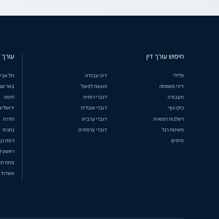
חיפוש עורך דין
עורך ד
פלילי
דיני עבודה
תל אבי
דיני משפחה
הוצאה לפועל
באר שב
תעבורה
דוברי רוסית
חיפה
נזקי גוף
דוברי אנגלית
ירושלים
רשלנות רפואית
דוברי ערבית
חדרה
פשיטת רגל
דוברי צרפתית
נתניה
מיסים
רמת גן
ראשון ל
פתח תק
אשדוד