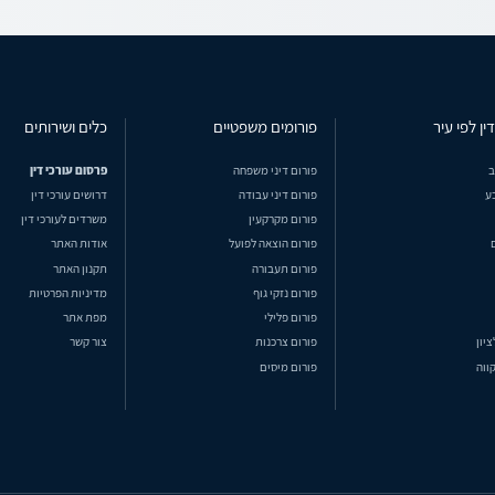
ין לפי עיר
פורומים משפטיים
כלים ושירותים
ב
פורום דיני משפחה
פרסום עורכי דין
ע
פורום דיני עבודה
דרושים עורכי דין
פורום מקרקעין
משרדים לעורכי דין
פורום הוצאה לפועל
אודות האתר
פורום תעבורה
תקנון האתר
פורום נזקי גוף
מדיניות הפרטיות
פורום פלילי
מפת אתר
ציון
פורום צרכנות
צור קשר
ווה
פורום מיסים