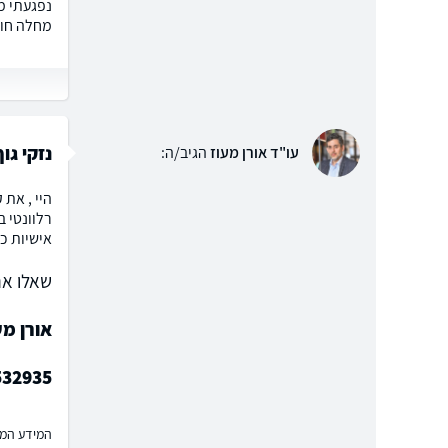
נפגעתי מ
מחלה חוד
נזקי גו
עו"ד אורן מעוז
הגיב/ה:
היי , את 
רלוונטי ב
אישיות כמ
שאלו את
אורן מ
532935
המידע המוצ