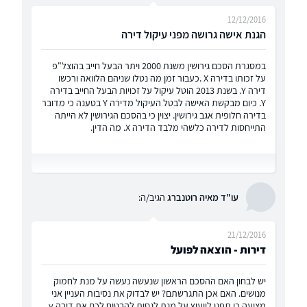
12/12/2016
הגנת אישה גרושה מפני עיקול דירה
במסגרת הסכם גירושין משנת 2000 ויתר הבעל חייב בהוצל"פ
על זכותו בדירה X .כעבור זמן מה נטלו שניהם הלוואה ורכשו
דירה Y. בשנת 2013 הוטל עיקול על זכויות הבעל החייב בדירה
Y. כיום מבקשת האישה לבטל העיקול מדירה Y בטענה כי מדובר
בדירה חלופית אגב גירושין. יצוין כי בהסכם הגירושין לא הייתה
התייחסות לדירה כלשהי מלבד הדירה X. מה הדין.
עו"ד מאיה רוטנברג
הגיב/ה:
21/12/2016
דירות - הוצאה לפועל
יש לבחון האם ההסכם הראשון שנעשה נעשה על מנת לחמוק
מנושים. האם אכן התגרשתם? יש לבדוק את נסיבות העניין אני
מציעה כי תפנו לייעוץ על מנת לנסות להבטיח לכם את דירה y.