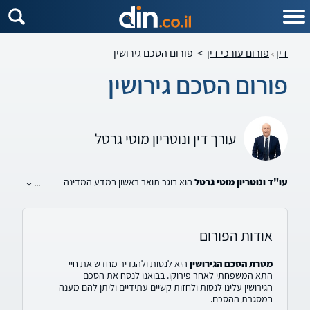
דין
פורום עורכי דין
>
פורום הסכם גירושין
פורום הסכם גירושין
עורך דין ונוטריון מוטי גרטל
עו"ד ונוטריון מוטי גרטל
הוא בוגר תואר ראשון במדע המדינה
...
מהאוניברסיטה העברית בירושלים ובוגר תואר
LL.B
במשפטים
מהמכללה למינהל. עו"ד גרטל הינו חבר בלשכת עורכי הדין מאז שנת
1996 ומכהן כסגן יו"ר בועדת בתי דין רבניים וכן חבר בועדת דיני
משפחה במחוז מרכז של לשכת עורכי הדין
.
אודות הפורום
עו"ד גרטל
צבר מוניטין יוצא דופן כעורך דין מוביל, מנוסה ומוערך
מטרת הסכם הגירושין
היא לנסות ולהגדיר מחדש את חיי
בתחומי דיני המשפחה, הירושה והמקרקעין, וייצג לקוחות במאות תיקי
התא המשפחתי לאחר פירוקו. בבואנו לנסח את הסכם
גרושין, כתובה, מזונות, אחריות הורית, זמני שהות ותיקי רכוש והינו
הגירושין עלינו לנסות ולחזות קשיים עתידיים וליתן להם מענה
מתמחה בייצוג והכנת הסכמי ממון והסכמי גרושין
.
במסגרת ההסכם.