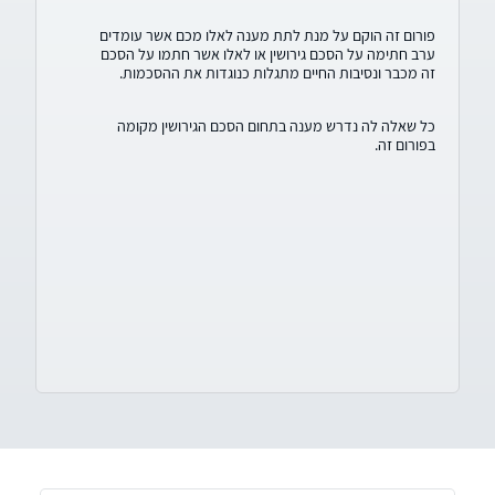
גישתו של עורך דין מוטי גרטל
בניהול תיקי גרושין הינה גישה בלתי
מתפשרת תוך עמידה על מלוא זכויות הלקוח והפעלת שיקול דעת
פורום זה הוקם על מנת לתת מענה לאלו מכם אשר עומדים
משפטי מיטבי. פועל יוצא מכך עריכת הסכם גרושין התפור למידות
ערב חתימה על הסכם גירושין או לאלו אשר חתמו על הסכם
הלקוח והשומר עליו ועל זכויותיו לשנים קדימה
זה מכבר ונסיבות החיים מתגלות כנוגדות את ההסכמות.
כל שאלה לה נדרש מענה בתחום הסכם הגירושין מקומה
בפורום זה.