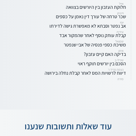
אייל
חלוקת העזבון בין היורשים בצוואה
וייצמן
שכר טרחה של עורך דין נאמן על כספים
יוסי
אב נפטר וסבתא לא מאפשרת גישה לדירתו
עידית
קבלת עותק נוסף לאחר שהמקור אבד
שמואל
משיכת כספי פנסיה של אבי שנפטר
איתן
בדיקה האם קיים עזבון?
שירלי ב
הסכם בין יורשים תוקף ראוי
נעמה פריד ר
דיווח לרשויות המס לאחר קבלת נחלה בירושה
מירה
עוד שאלות ותשובות שנענו