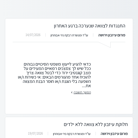
התנגדות לצוואה שנערכה ברגע האחרון
פורום עיזבון וירושה
14/07/2026
עו"ד ומגשרת רבקה ניר-אבוהרון
כדאי להגיע לייעוץ משפטי הסיכויים גבוהים
ככל שיש לך צסצכים רפואיים המעידים על
מצב קוגנטיבי ירוד כדי לבטל צוואה צריך
להוכיח אחד מהגורמים הבאים: אי כשירות ו/או
השפעה בלי הוגנת ו/או חוסר הבנת המצווה
את...
המשך תשובה
חלוקת עיזבון ללא צוואה ללא ילדים
פורום עיזבון וירושה
19/07/2026
עו"ד ומגשרת רבקה ניר-אבוהרון