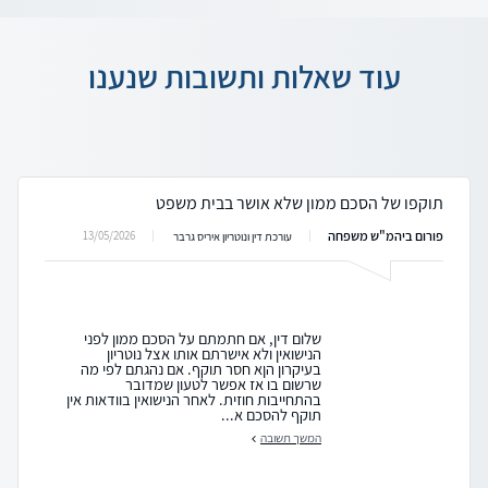
עוד שאלות ותשובות שנענו
תוקפו של הסכם ממון שלא אושר בבית משפט
פורום ביהמ"ש משפחה
13/05/2026
עורכת דין ונוטריון איריס גרבר
שלום דין, אם חתמתם על הסכם ממון לפני
הנישואין ולא אישרתם אותו אצל נוטריון
בעיקרון הןא חסר תוקף. אם נהגתם לפי מה
שרשום בו אז אפשר לטעון שמדובר
בהתחייבות חוזית. לאחר הנישואין בוודאות אין
תוקף להסכם א...
המשך תשובה