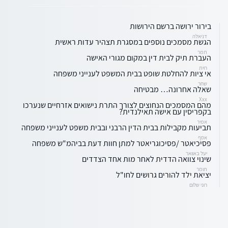
בירור ירושה ברשם הירושות
דניאלה
הגשת מסמכים נוספים במסגרת תצהיר עדות ראשית
תמר
העברת תיק לבית דין במקום מגורי האישה
רוית
אי ציות להחלטת שופט בבית המשפט לענייני משפחה
שחר
שאלה אחרונה… מבטיחה
Xxx
מהם המסמכים הנחוצים לצורך התרת נישואים אזרחיים שנערכו
בקפריסין עם אישה תאילנדית?
אמיר
תביעות מקבילות בבית הדין הרבני ובבית משפט לענייני משפחה
אסף
פסיכיאטר /פסיכוגריאטר למתן חוות דעת בביהמ"ש משפחה
יעל באוואר
שינוי צוואה הדדית לאחר מות אחד הצדדים
תומר
יציאת ילד להורים גרושים לחו"ל
רוני שלום