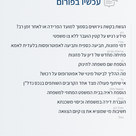
עכשיו בפורום
הגשת בקשת גירושים בסמוך למועד הפרידה או לאחר זמן רב?
ירון
מידע רגיש על קטין הועבר ללא צו משפטי
עודד
דמי מזונות, תביעה כספית ותביעה לאפוטרופסות בלעדית לאמא
אריאלה פורמן
פתיחה מחדש של דיון על מזונות
רן
הוספת שם משפחה לתינוק
טלי ד
מה ההליך לביטול מינוי של אפוטרופוס על רכוש?
גל
אי שיתוף פעולה מצד אחד הקרובים השותפים בנכס נדל"ן
שמואל פלק
הוספת ראיה בבית המשפט המחוזי למשפחה
צדיק
העברת דירה במשפחה וכיסוי משכנתא
מיכל כהן
חשיבות מי שמוציא את צו קיום הצוואה
גאי5