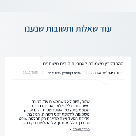
עוד שאלות ותשובות שנענו
ההבדל בין משמורת לאחריות הורית משותפת
פורום ביהמ"ש משפחה
14/12/2025
עורכת דין ונוטריון איריס גרבר
שלום, היום לא משתמשים עוד במונח
משמורת בכלל. אלא באחריות הורית
שמשמעותה כמו אפוטרופסות. היום יש רק
משמעות לחלוקת זמני השהות. המלצת
פקידת הסעד אינה מחייבת רק החלטת שופט
שבדרך כלל מסתמך על המלצות פקידת...
המשך תשובה