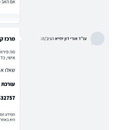
אם האב מ
מרכז קש
עו"ד אורי דון יחייא
הגיב/ה:
מה פירוש
אישי, כד
שאלו את
עורכת ד
532757
המידע המוצ
היא באחרי