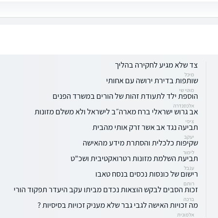
צד שלא מגיע לחקירה בהליך
מיכל
‏שותפות בדירת ירושה עם אחותי
‏מוטי שי
הוספת ילד לתעודת זהות של הורים במשרד הפנים
אלכסנדרה
אב גרוש ישראלי ברח מארה״ב לישראל ולא משלם מזונות
ציפי
תביעה נגד אב אשר זרק אותי מהבית
יעקב
שקיפות כלכלית והסתרת מידע מהאישה
לימור
תביעת השלמת מזונות רטרואקטיבית ושכ"ט
ענבל
רישום של כונסות נכסים בנסח טאבו
רותם
זכות הסבים לבקש הוצאות נכדם מביתו עקב היעדר תפקוד הורי
ברכה
מה זכויות האישה לגבי גבר שלא מעניק זכויות בסיסיות ?
אלמונית