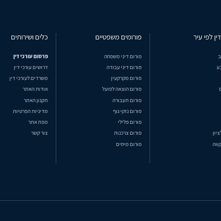
ין לפי עיר
פורומים משפטיים
כלים ושירותים
ב
פורום דיני משפחה
פרסום עורכי דין
ע
פורום דיני עבודה
דרושים עורכי דין
פורום מקרקעין
משרדים לעורכי דין
פורום הוצאה לפועל
אודות האתר
פורום תעבורה
תקנון האתר
פורום נזקי גוף
מדיניות הפרטיות
פורום פלילי
מפת אתר
ציון
פורום צרכנות
צור קשר
ווה
פורום מיסים