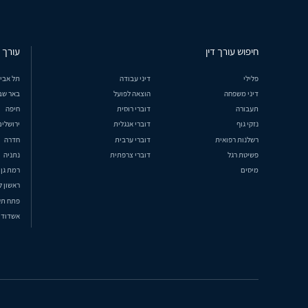
חיפוש עורך דין
עורך ד
פלילי
דיני עבודה
תל אבי
דיני משפחה
הוצאה לפועל
באר שב
תעבורה
דוברי רוסית
חיפה
נזקי גוף
דוברי אנגלית
ירושלים
רשלנות רפואית
דוברי ערבית
חדרה
פשיטת רגל
דוברי צרפתית
נתניה
מיסים
רמת גן
ראשון ל
פתח תק
אשדוד