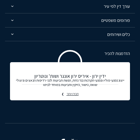
עורך דין לפי עיר
פורומים משפטיים
כלים ושירותים
הזדמנות להכיר
ידין ירון - איריס ירון אונגר ושות' ונוטריון
ייצוג נפגעי פוליו ונפגעי הקרנות נגד גזזת, הגשת תביעות לנכי רדיפות הנאצים וניצולי
שואה, גישור, נזיקין ותביעות במוסד לביטו
תכירו יותר