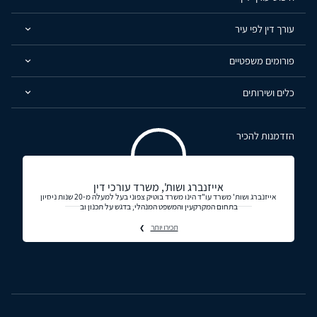
עורך דין לפי עיר
פורומים משפטיים
כלים ושירותים
הזדמנות להכיר
אייזנברג ושות', משרד עורכי דין
אייזנברג ושות' משרד עו"ד הינו משרד בוטיק צפוני בעל למעלה מ-20 שנות ניסיון
בתחום המקרקעין והמשפט המנהלי, בדגש על תכנון וב
תכירו יותר