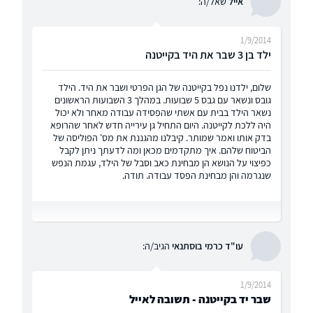
אייל
שאל/ה:
1/9/2014
ילד בן 3 שבר את היד בקייטנה
שלום, ילדנו נפל בקייטנה של הגן הפרטי ושבר את היד. הילד
גובס ונשאר עם גבס 5 שבועות. במהלך 3 השבועות הראשונים
נשאר הילד בבית עם אשתי שהפסידה עבודה מאחר ולא יכול
היה ללכת לקייטנה. היום התחיל גן עירייה חדש לאחר שהרופא
בדק אותו ואמר שמותר. קיבלנו מהגננת את מס' הפוליסה של
הביטוח שלהם. איך מתקדמים מכאן ומה לדעתך ניתן לקבל
כפיצוי על הנושא הן מבחינת כאב וסבל של הילד, עגמת הנפש
שנגרמה והן מבחינת הפסד עבודה. תודה.
עו"ד כרמי בוסתנאי
הגיב/ה:
1/9/2014
שבר יד בקייטנה - תשובה לאייל