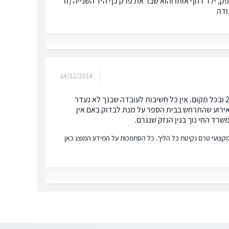
ק, ילד דחף אותו והוא שבר את פרק כף היד השנייה (זו
ודה
14/12/2014
שלום מיטל, בגין כל המקרים שתארת ניתן לתבוע את ביטוח תאונות תלמידים החל 24/7 ובכל מקום. אין כל חשיבות לעובדה שבנך לא נעדר
 האירוע שהתרחש בבית הספר על מנת לבדוק באם אין
ד החי נוך בגין הנזק שנגרם.
ץ מקצועי טרם נקיטת כל הליך. כל הסתמכות על המידע המוצג כאן