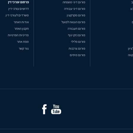
ב
פורום דיני משפחה
פרסום עורכי דין
ע
פורום דיני עבודה
דרושים עורכי דין
פורום מקרקעין
משרדים לעורכי דין
פורום הוצאה לפועל
אודות האתר
פורום תעבורה
תקנון האתר
פורום נזקי גוף
מדיניות הפרטיות
פורום פלילי
מפת אתר
ציון
פורום צרכנות
צור קשר
ווה
פורום מיסים