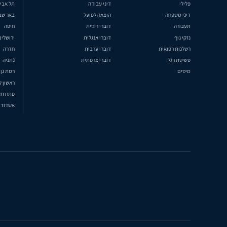
פלילי
דיני עבודה
תל אבי
דיני משפחה
הוצאה לפועל
באר שב
תעבורה
דוברי רוסית
חיפה
נזקי גוף
דוברי אנגלית
ירושלים
רשלנות רפואית
דוברי ערבית
חדרה
פשיטת רגל
דוברי צרפתית
נתניה
מיסים
רמת גן
ראשון ל
פתח תק
אשדוד