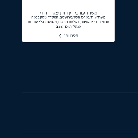
משרד עורכי דין רודניצקי-דרורי
משרד עו"ד במרכז העיר בירושלים. המשרד עוסק בכמה
תחומים: דיני משפחה, רשלנות רפואית, משפט מנהלי ועתירות
מנהליות וכן ייצוג ב
תכירו יותר