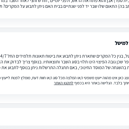
ית ספר) אבן והוא פתח את הראש, ולפני יומיים , חודש וחצי לאחר השבר במרפ
ב בה) התאום שלו שבר יד לפני שנתיים בבית האם ניתן לתבוע על המקרים? ת
למיטל
ר שכן גובה הפיצוי הינו תלוי בסוג השבר ותוצאותיו. בנוסף צריך לבדוק את
בהשגחה של המוסד החינוכי, באם תתגלה התרשלות ניתן בנוסף לתבוע את משר
ג כאן אינו מהווה ייעוץ משפטי ו/או המלצה מכל סוג ו/או חוות דעת, מומלץ לפנות לייעו
ותך בלבד. הגלישה באתר היא בכפוף
לתקנון האתר