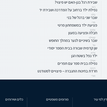
שבירת רגל בגן-האם יש פיצוי?
רות
נפילת ילד ברחוב על המדרכה ושבירת יד
בלה
שבר שני ברגל של בני
מרי
פציעת ילד במשפחתון פרטי
אלכס
חבלה ופציעה במעון
קמילה
שבר בשיניים לנער במהלך החופש
טל
שן קדמית שבורה בבית הספר יסודי
גלית
ילד נפל בשטח הגן
אורלי
נפילה בבית ספר עם תפרים
רגינה
חרדת בחינות התגברה – פיצויים לסטודנט
אורי
ין לפי עיר
פורומים משפטיים
כלים ושירותים