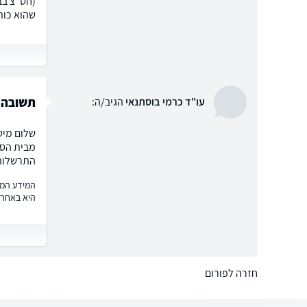
(חט"צ בב
שהוא כות
תשובה 
עו"ד כרמי בוסתנאי
הגיב/ה:
מבית הספ
התרשלות 
המידע המוצ
היא באחרי
חזרה לפורום