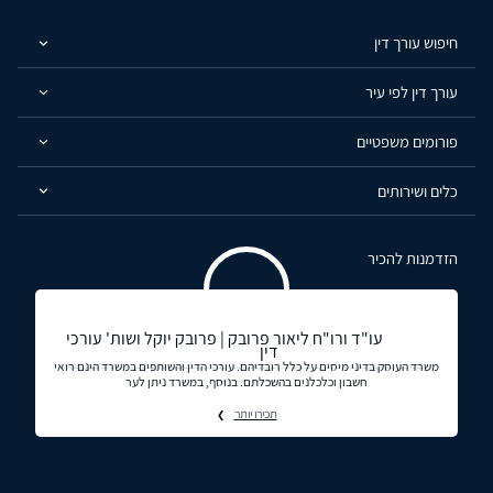
חיפוש עורך דין
עורך דין לפי עיר
פורומים משפטיים
כלים ושירותים
הזדמנות להכיר
עו"ד ורו"ח ליאור פרובק | פרובק יוקל ושות' עורכי
דין
משרד העוסק בדיני מיסים על כלל רובדיהם. עורכי הדין והשותפים במשרד הינם רואי
חשבון וכלכלנים בהשכלתם. בנוסף, במשרד ניתן לער
תכירו יותר