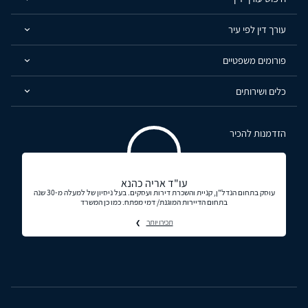
עורך דין לפי עיר
פורומים משפטיים
כלים ושירותים
הזדמנות להכיר
עו"ד אריה כהנא
עוסק בתחום הנדל"ן, קניית והשכרת דירות ועסקים. בעל ניסיון של למעלה מ-30 שנה
בתחום הדיירות המוגנת/ דמי מפתח. כמו כן המשרד
תכירו יותר