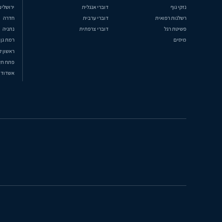
נזקי גוף
דוברי אנגלית
ירושלים
רשלנות רפואית
דוברי ערבית
חדרה
פשיטת רגל
דוברי צרפתית
נתניה
מיסים
רמת גן
ראשון ל
פתח תק
אשדוד