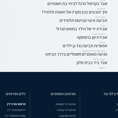
גלית
שבר בקרסול הרגל לביתי בת השנתיים
אליסיה
איך תובעים בגין מקרה של תאונת תלמיד?
ענת גזית
תביעת פיצוי מביטוח תלמידים
שרה
שבירת יד של הילד בחופש הגדול
ליאור סיגאוי
שבירת שן בהפסקה
אילנה
אפשרות תביעה נגד גן ילדים
גיא /אב לילד בן חמש
פגיעה מאופניים חשמליים בדרך הביתה
ענבר ברדה
שבר ביד בבית מלון
רבקה
ין לפי עיר
פורומים משפטיים
כלים ושירותים
ב
פורום דיני משפחה
פרסום עורכי דין
ע
פורום דיני עבודה
דרושים עורכי דין
פורום מקרקעין
משרדים לעורכי דין