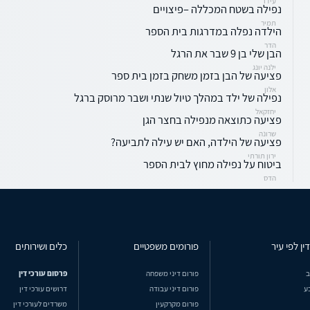
עידו
נפילה בשטח המכללה –פיצויים
תמיר
הילדה נפלה במדרגות בית הספר
הדר
הבן שלי בן 9 שבר את הרגל
ילנה יונג
פציעה של הבן בזמן משחק בזמן בית ספר
אלון
נפילה של ילד במהלך טיול שנתי ושבר מרוסק ברגל
יחזקאל
פציעה כתוצאה מנפילה בחצר הגן
שרונה
פציעה של הילדה, האם יש עילה לתביעה?
ירון תורתי
ביטוח על נפילה מחוץ לבית הספר
הדס
ין לפי עיר
פורומים משפטיים
כלים ושירותים
ב
פורום דיני משפחה
פרסום עורכי דין
ע
פורום דיני עבודה
דרושים עורכי דין
פורום מקרקעין
משרדים לעורכי דין