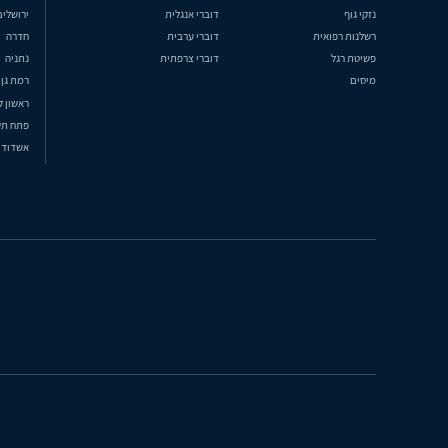
נזקי גוף
דוברי אנגלית
ירושלים
רשלנות רפואית
דוברי ערבית
חדרה
פשיטת רגל
דוברי צרפתית
נתניה
מיסים
רמת גן
ראשון ל
פתח תק
אשדוד