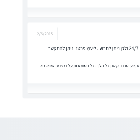
2/6/2015
שלום ליאור, ביטוח תאונות תלמידים מבטח תלמידים מגיל 3-18 בבית הספר ומחוצה לו 24/7 ולכן ניתן לתבוע . ליעוץ פרטני ניתן להתקשר
ץ מקצועי טרם נקיטת כל הליך. כל הסתמכות על המידע המוצג כאן