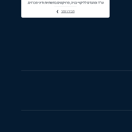
עו"ד ומהנדס לליקויי בניה, פרויקטים בתשתיות ודיני מכרזים.
תכירו יותר