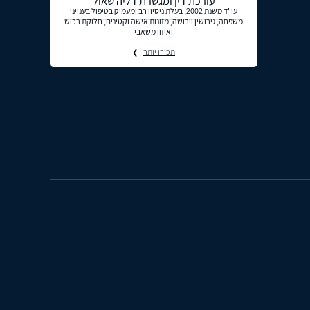
עורכת דין ומגשרת דליה שאול
עו"ד משנת 2002, בעלת ניסיון רב ומעמיק בטיפול בענייני
משפחה, גירושין וירושה, מזונות אישה וקטינים, חלוקת רכוש
ואיזון משאבי
תכירו יותר