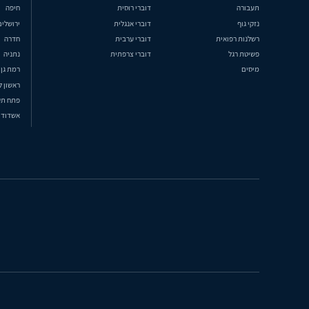
תעבורה
דוברי רוסית
חיפה
נזקי גוף
דוברי אנגלית
ירושלים
רשלנות רפואית
דוברי ערבית
חדרה
פשיטת רגל
דוברי צרפתית
נתניה
מיסים
רמת גן
ראשון ל
פתח תק
אשדוד