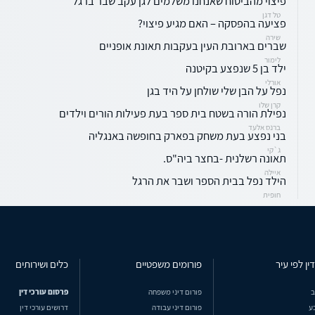
פיצוי מהביטוח שאנחנו משלמים לגן עקב שבר ברגל
טל דגן
פציעה בהפסקה – האם מגיע פיצוי?
שירה
שברים בארובת העין בעקבות תאונת אופניים
לימור
ילד בן 5 שנפצע בקיטנה
אורלי
נפל על הבן שלי שולחן על היד בגן
קרן שלו
נפילת הורה בשטח בית ספר בעת פעילות הורים וילדים
ברנס אלעד
בני נפצע בעת משחק בפארק בחופשה באנגליה
ג`קי
תאונה רשלנית -בחצר ביה"ס.
איילה
הילד נפל בבית הספר ושבר את הרגל
חופית
ין לפי עיר
פורומים משפטיים
כלים ושירותים
ב
פורום דיני משפחה
פרסום עורכי דין
ע
פורום דיני עבודה
דרושים עורכי דין