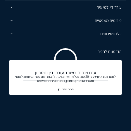
עורך דין לפי עיר
פורומים משפטיים
כלים ושירותים
הזדמנות להכיר
ענת וינריב- משרד עורכי דין ונוטריון
למשרדנו ניסיון של כ- 20 שנה בכל תחומי הנזיקין, לרבות ייצוג בפני הביטוח הלאומי
ומשרד הביטחון. כמו כן, ניתנים שירותים משפט
תכירו יותר