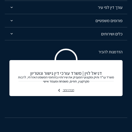
עורך דין לפי עיר
פורומים משפטיים
כלים ושירותים
הזדמנות להכיר
דניאל לוין | משרד עורכי דין גישור ונוטריון
משרד עו"ד ותיק ומקצועי המעניק את שירותיו בתחומי המשפט האזרחי, לרבות
מקרקעין, חוזים, משפחה ומעמד אישי
תכירו יותר