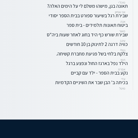
מיכל י
תאונה בגן, מישהו משלם לי על הימים האלה?
אני אוחיון
שבירת רגל בשיעור ספורט בבית הספר יסודי
אנה
ביטוח תאונות תלמידים - בית ספר
מאור
שבירת שורש כף היד בחוג לאחר שעות ביה"ס
עינב
כוויה דרגה 2 לתינוק בן 10 חודשים
נטלי
צלקת בלחי בשל פגיעת מחברת קשיחה.
תמי
הילד נפל בארגז החול ונפצע ברגל
אפרת
נקע בבית הספר - ילד עם קביים
עדי
בכיתה ב' הבן שבר את השיניים הקדמיות
מיטל