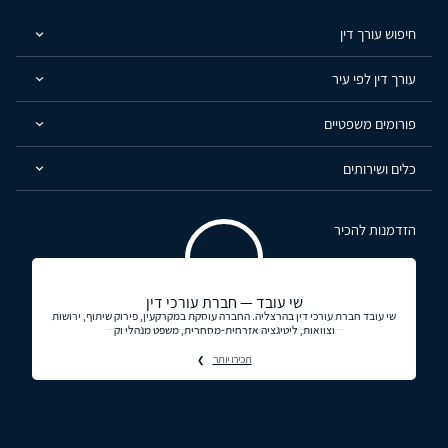
חיפוש עורך דין
עורך דין לפי עיר
פורומים משפטיים
כלים ושירותים
הזדמנות להכיר
שי עובד — חברת עורכי דין
שי עובד חברת עורכי דין בהרצליה. החברה עוסקת במקרקעין, פירוק שיתוף, ירושות
וצוואות, ליטיגציה אזרחית-מסחרית, משפט מנהלי וק
תכירו יותר