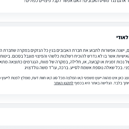
 או גם נגד משיט האבובים? האם אפשר לקבל פיצויים כפולים?
לאודי
ם, ישנה אפשרות לתבוע את חברת האבובים בגין כל הנזקים במקרה שחברת הא
אישיות אשר בו לא נדרש להוכיח רשלנות כלשהי והפיצוי מוגבל בסכום. ביטוח
נכות זמנית או קבועה, או, חלילה, במקרה של מוות, הנגרמים כתוצאה מתאונה – 
פני. בכל שאלה נוספת אשמח לסייע. ברכה, עו"ד משה גולדצויג
ג כאן אינו מהווה ייעוץ משפטי ו/או המלצה מכל סוג ו/או חוות דעת, מומלץ לפנות לייעו
ותך בלבד. הגלישה באתר היא בכפוף
לתקנון האתר