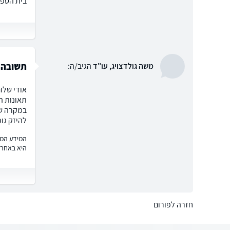
בית הספר
תשובה 
משה גולדצויג, עו"ד
הגיב/ה:
אודי שלו
תאונות ה
במקרה של 
להיזק גו
המידע המוצ
היא באחרי
חזרה לפורום