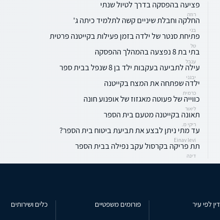
פציעה בהפסקה בדרך לטיול שנתי
רוזה
החלקה וחבלת שיניים קשה לתלמיד כיתה ג'
בני
פתיחת סנטר של ילדה בזמן פעילות בקייטנה פרטית
טל
בתי בת 8 נפצעה בהמהלך ההפסקה
ענבל
עילה לתביעה בעקבות ילד בן 8 שנפל בבית ספר
יבגני
ילדה שפתחה את המצח בקייטנה
כרמית
כווייה של פעוטה מאגזוז של אופנוע חונה
ליאור
תאונה בקייטנה מטעם בית הספר
ריקי מ.
עד מתי ניתן לבצע את תביעת ביטוח בית הספר?
Einav levi
תת פריקה בקרסול עקב נפילה בבית הספר
דינה
ין לפי עיר
פורומים משפטיים
כלים ושירותים