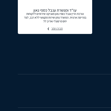
עו"ד ומגשרת ענבל כספי גאון
עורכת הדין ענבל כספי גאון מעניקה שירותים ללקוחות
בפריסה ארצית. המשרד נותן שירות מקצועי ללא רבב, לצד
יחס פרסונלי ואדיב לל
תכירו יותר