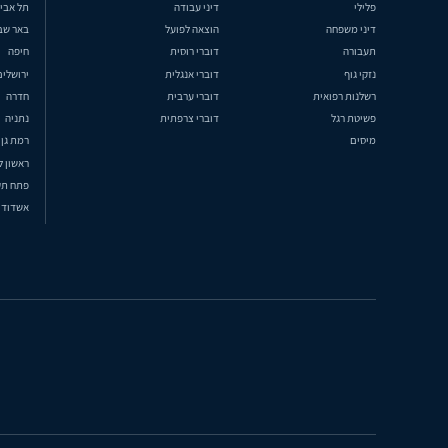
פלילי
דיני עבודה
תל אבי
דיני משפחה
הוצאה לפועל
באר שב
תעבורה
דוברי רוסית
חיפה
נזקי גוף
דוברי אנגלית
ירושלים
רשלנות רפואית
דוברי ערבית
חדרה
פשיטת רגל
דוברי צרפתית
נתניה
מיסים
רמת גן
ראשון ל
פתח תק
אשדוד