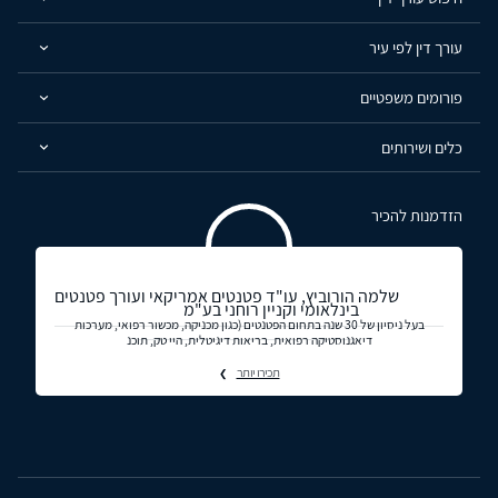
עורך דין לפי עיר
פורומים משפטיים
כלים ושירותים
הזדמנות להכיר
שלמה הורוביץ, עו"ד פטנטים אמריקאי ועורך פטנטים
בינלאומי וקניין רוחני בע"מ
בעל ניסיון של 30 שנה בתחום הפטנטים (כגון מכניקה, מכשור רפואי, מערכות
דיאגנוסטיקה רפואית, בריאות דיגיטלית, היי טק, תוכנ
תכירו יותר