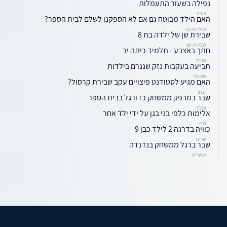
נפילה בשעור התעמלות
אורה
האם הילד מבוטח גם אם לא הספקנו לשלם לבית הספר?
נטלי הרכה
שבירת שן של ילדה בת 8
שבירת שן
חתך באצבע - תלמיד כיתה יב
תומר
תביעה בעקבות נזק שנגרם בילדות
מיכאל
האם מגיע לסטודנט פיצויים עקב שבירת קרסול?
יונתן
שבר במרפק ממשחק כדורגל בבית הספר
ענבר
אלימות כלפי בני בגן על ידי ילד אחר
תמי
כוויה בדרגה 2 לילד כבן 9
שרית
שבר ברגל ממשחק בנדנדה
אושרית