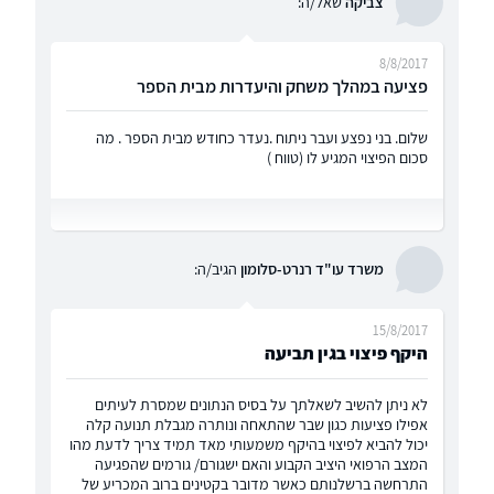
צביקה
שאל/ה:
8/8/2017
פציעה במהלך משחק והיעדרות מבית הספר
שלום. בני נפצע ועבר ניתוח .נעדר כחודש מבית הספר . מה
סכום הפיצוי המגיע לו (טווח )
משרד עו"ד רנרט-סלומון
הגיב/ה:
15/8/2017
היקף פיצוי בגין תביעה
לא ניתן להשיב לשאלתך על בסיס הנתונים שמסרת לעיתים
אפילו פציעות כגון שבר שהתאחה ונותרה מגבלת תנועה קלה
יכול להביא לפיצוי בהיקף משמעותי מאד תמיד צריך לדעת מהו
המצב הרפואי היציב הקבוע והאם ישגורם/ גורמים שהפגיעה
התרחשה ברשלנותם כאשר מדובר בקטינים ברוב המכריע של