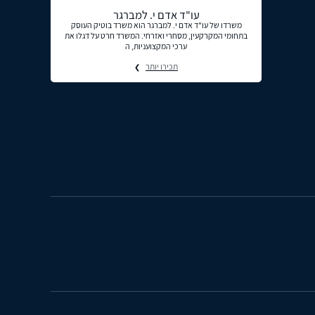
עו"ד אדם י. למברגר
משרדו של עו"ד אדם י. למברגר הוא משרד בוטיק העוסק
בתחומי המקרקעין, מסחרי ואזרחי. המשרד חרט על דגלו את
ערכי המקצועניות, ה
תכירו יותר