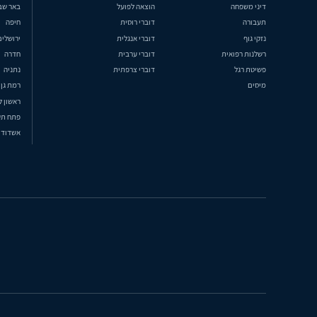
דיני משפחה
הוצאה לפועל
באר שב
תעבורה
דוברי רוסית
חיפה
נזקי גוף
דוברי אנגלית
ירושלים
רשלנות רפואית
דוברי ערבית
חדרה
פשיטת רגל
דוברי צרפתית
נתניה
מיסים
רמת גן
ראשון ל
פתח תק
אשדוד