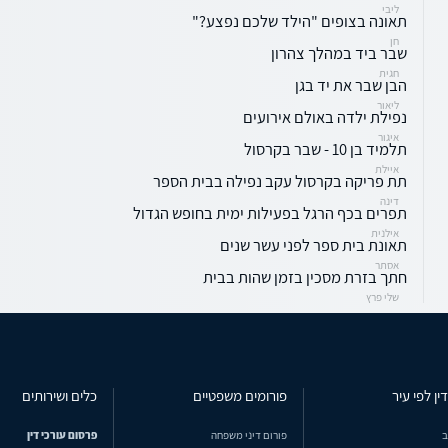
ליבי
תאונה בצופים "הילד שלכם נפצע?"
חן
שבר ביד במהלך צהרון
חגית
הבן שבר את יד בגן
ליאור
נפילת ילדה באולם אירועים
איגור
תלמיד בן 10 - שבר בקרסול
איילת
תת פריקה בקרסול עקב נפילה בבית הספר
דינה
תפרים בכף הרגל בפעילות ימית בחופש הגדול
אילנית
תאונת בית ספר לפני עשר שנים
אסתר
חתך בזרת מסכין בזמן שהות בבית
שלי פרץ
ין לפי עיר
פורומים משפטיים
כלים ושירותים
ב
פורום דיני משפחה
פרסום עורכי דין