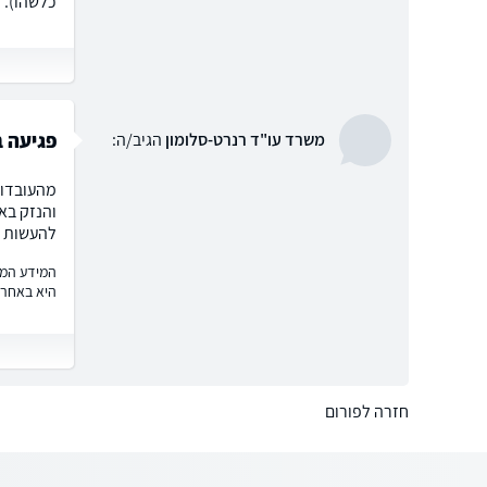
כלשהו). מ
פגיעה 
משרד עו"ד רנרט-סלומון
הגיב/ה:
מהעובדות
והנזק בא
להעשות ב
המידע המוצ
היא באחרי
חזרה לפורום