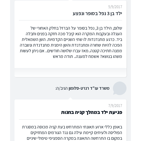
5/9/2017
ילד בן 3 נפל בסופר ונפצע
שלום, הילד בן 3, נפל בסופר על הברזל בחלק האחורי של
העגלה ובעקבות המקרה הוא קיבל מכה חזקה בפנים וחבלה
ביד. כרגע מתנדנדות לו שתי השניים הקדמיות. השן השמאלית
הפכה להיות שחורה ומתנדנדת והשן הימנית מתנדנדת ונשברה
ממנה חתיכה קטנה..מאז עברו שלושה חודשים.. אם ניתן לעשות
משהו בנושא? אשמח למענה.. תודה מראש
משרד עו"ד רנרט-סלומון
הגיב/ה:
7/9/2017
פגיעת ילד במהלך קניה בחנות
באופן כללי ארוע תאונתי המתרחש בעת קניה מכוסה במסגרת
הפוליסה ולעיתים קיימת עילה גם נגד הגורמים המחזיקים
במקום בו התרחשה התאונה במקרה הספציפי טיפולי שיניים