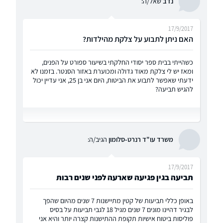
נדב
שאל/ה:
17/9/2017
האם ניתן לתבוע על צלקת מהילדות?
כשהייתי בבית ספר יסודי החלקתי בשיעור ספורט על הפנים,
ומאז יש לי צלקת מאוד גדולה ומכוערת באזור הסנטר. בזמנו לא
ידעתי שאפשר לתבוע את הביטוח, היום אני בן 25, אני עדיין יכול
להגיש תביעה?
משרד עו"ד רנרט-סלומון
הגיב/ה:
17/9/2017
תביעה בגין פגיעה שארעה לפני שנים רבות
באופן כללי תביעות של קטין מתיישנות 7 שנים מהיום שהפך
לבגיר דהיינו מונים 7 שנים מגיל 18 לגבי תביעות על בסיס
פוליסות ביטוח אישיות תקופת ההתישנות קצרה יותר והיא אני