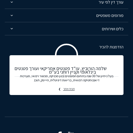
עורך דין לפי עיר
פורומים משפטיים
כלים ושירותים
הזדמנות להכיר
שלמה הורוביץ, עו"ד פטנטים אמריקאי ועורך פטנטים
בינלאומי וקניין רוחני בע"מ
בעל ניסיון של 30 שנה בתחום הפטנטים (כגון מכניקה, מכשור רפואי, מערכות
דיאגנוסטיקה רפואית, בריאות דיגיטלית, היי טק, תוכנ
תכירו יותר