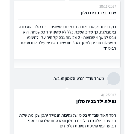
30/11/2017
שבר ביד בבית מלון
בני, בכיתה א, שבר את היד בשבת כששהינו בבית מלון. הוא פונה
באמבולנס, כך שרוב השבת כלל לא שהינו יחד כמשפחה. הוא
גובס למשך 4 שבועות+ 2 שבועות גבס קל היה עליו להימנע
מפעילות גופנית למשך כ3-4 חודשים. האם יש עילה לתבוע את
הביטוח?
משרד עו"ד רנרט-סלומון
הגיב/ה:
4/12/2017
נפילת ילד בבית מלון
חסר תאור עובדתי בסיסי של נסיבות הנפילה יתכן שקיימת עילת
תביעה כפולה גם מול בית המלון והמבטחת שלו וגם בנוסף
תביעה עפי פוליסת תאונות תלמידים