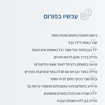
עכשיו בפורום
ביטוח תאונות בחופש סוכות ופסח
רונית
שבר באמה לילד בן 5
טובה
ילד בגן מיוחד נפל ושבר רגל באשמת איש הצוות
גרא
נפילה בדרך מהגן לרופא שיניים
פליקס
פגיעה במשחק כדורסל לאחר שעות הלימודים
שלומית
נפילה בחצר הגן ויצו עם חבלה באף ובארובות העיניים
אמילי
בן 10 שבר בכתף מחוץ לבית הספר
מיכל
מי חייב בתשלום פינוי באמבולנס מהספרי ברמת גן?
מור
ילדה שברה את הרגל בפארק שעשועים
נילי
נפילה בגן ללא השגחת הגננת