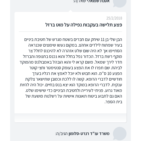
אסנת שמואלי
שאל/ה:
25/2/2018
פצע תלישה בעקבות נפילה על מוט ברזל
הבן שלי בן 11 שיחק עם חברים בשטח מגרש של חטיבת ביניים
בעיר שפתוח לילדים אחהצ. במקום נעשו שיפוצים שכנראה
הסתיימו אך לא היה שום שלט אזהרה לא להיכנס לחלל צר
מוקף רשת ברזל. הכדור נפל בחלל והוא נכנס בתנופה והברזל
חדר לירך שמאל. משם קראו לי והוא הובהל באמבולנס מהמוקד
לביהח. שם תפרו לו את הפצע בעומק סנטימטר וחצי קוטר
הפצע 10 ס"מ. הוא חבוש ולא יוכל לאמץ את רגליו בערך
חודשיים לדברי הרופא. קשה לו ללכת וכמובן שתישאר צלקת
ענקית. לדברי הרופא במוקד הוא יצא בנס בחיים. יכול היה להיות
מאוד גרוע. פניתי לעירייה ולחטיבת הביניים כדי שישימו שלט.
האם גם לתבוע ביטוח תאונות אישיות על רשלנות פושעת של
בית הספר.
משרד עו"ד רנרט-סלומון
הגיב/ה: