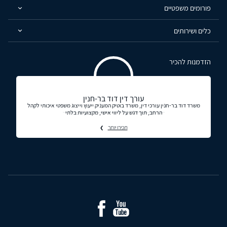
פורומים משפטיים
כלים ושירותים
הזדמנות להכיר
עורך דין דוד בר-חנין
משרד דוד בר-חנין עורכי דין, משרד בוטיק המעניק ייעוץ וייצוג משפטי איכותי לקהל
הרחב, תוך דגש על ליווי אישי, מקצועיות בלתי
תכירו יותר