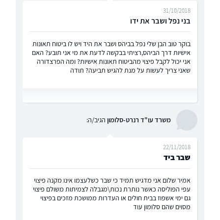
31/10/2018
בני נפל ושבר את ידו
בוקר טוב הבן שלי נפל בביהס ושבר את היד ויש לו ביטוח תאונות
אישיות דרך הביהס,רציתי בבקשה לדעת את מי אני תובע? האם
אני יכול לקבל פיצוי מהביטוח תאונות אישיות? ומה הפרצדורה
שאני צריך לעשות על מנת להגיש תביעה? תודה
משרד עו"ד רנרט-סלומון
הגיב/ה:
22/11/2018
שבר ביד
אמיר שלום אני מדגיש תמיד כי שבר כשלעצמו אינו מקנה פיצוי
עפי הפוליסה כאשר נותרת נכות\מגבלה לצמיתות משולם פיצוי
גם ימי אשפוז בבית חולים או העדרות ממושכת מזכים בפיצוי
מסוים שהם סלומון עוד